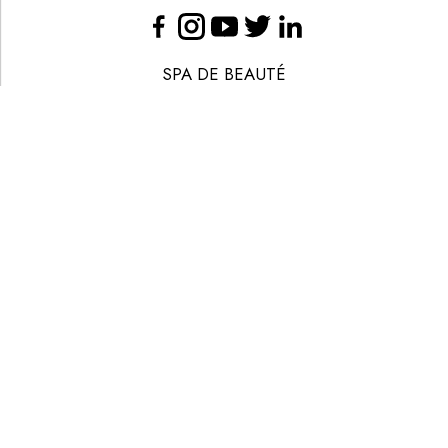
SPA DE BEAUTÉ
CONGRÈS - EVÈNEMENTS
ANNONCE BEAUTÉ
CONTACT
ANNONCER
S’ABONNER
© LES NOUVELLES ESTHÉTIQUES
MENTIONS LÉGALES
POLITIQUE DE CONFIDENTIALITÉ
CGV-CGU
CRÉATION
EANET