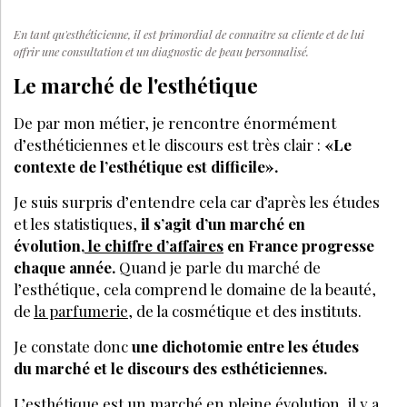
En tant qu'esthéticienne, il est primordial de connaître sa cliente et de lui
offrir une consultation et un diagnostic de peau personnalisé.
Le marché de l'esthétique
De par mon métier, je rencontre énormément
d’esthéticiennes et le discours est très clair :
«Le
contexte de l’esthétique est difficile».
Je suis surpris d’entendre cela car d’après les études
et les statistiques,
il s’agit d’un marché en
évolution,
le chiffre d’affaires
en France progresse
chaque année.
Quand je parle du marché de
l’esthétique, cela comprend le domaine de la beauté,
de
la parfumerie
, de la cosmétique et des instituts.
Je constate donc
une dichotomie entre les études
du marché et le discours des esthéticiennes.
L’esthétique est un marché en pleine évolution, il y a