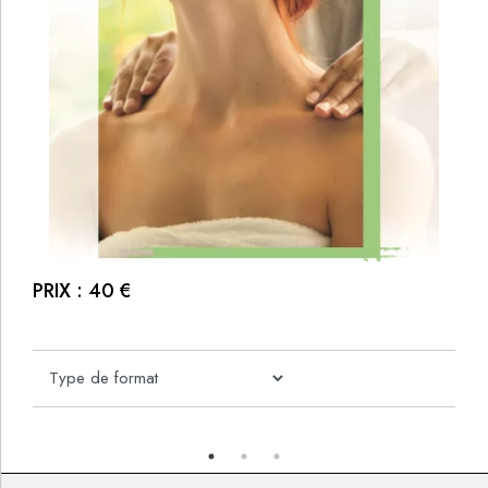
PRIX :
PRIX :
40
40
€
€