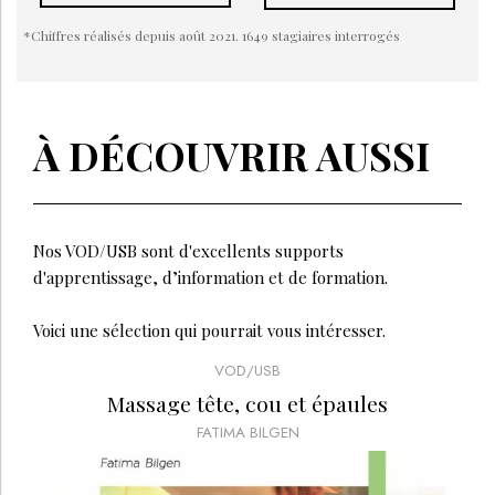
*
Chiffres réalisés depuis août 2021. 1649 stagiaires interrogés
À DÉCOUVRIR AUSSI
Nos VOD/USB sont d'excellents supports
d'apprentissage, d’information et de formation.
Voici une sélection qui pourrait vous intéresser.
VOD/USB
VOD/USB
Massage tête, cou et épaules
Shiatsu, l'essentiel
EMMANUEL FAUQUE
FATIMA BILGEN