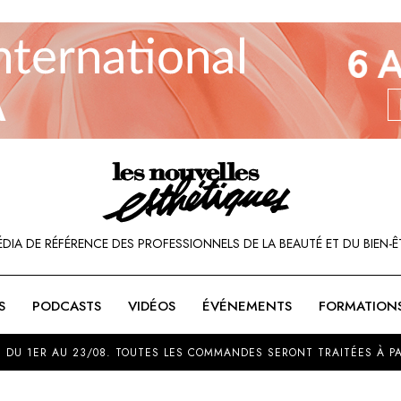
ÉDIA DE RÉFÉRENCE DES PROFESSIONNELS DE LA BEAUTÉ ET DU BIEN-Ê
S
PODCASTS
VIDÉOS
ÉVÉNEMENTS
FORMATION
SOU
 DU 1ER AU 23/08. TOUTES LES COMMANDES SERONT TRAITÉES À PA