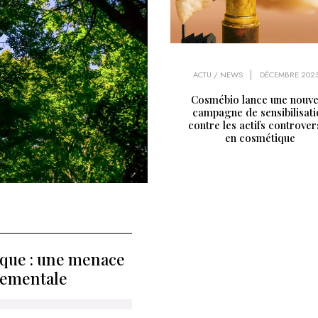
ACTU / NEWS
DÉCEMBRE 202
Cosmébio lance une nouve
campagne de sensibilisati
contre les actifs controver
en cosmétique
que : une menace
nementale