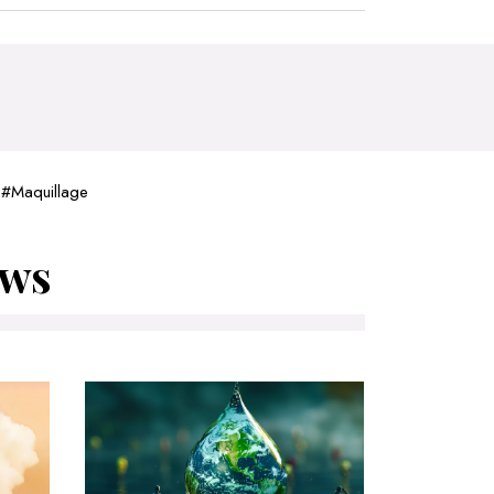
MON PANIER
#
Maquillage
ews