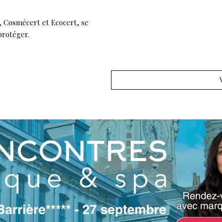
s, Cosmécert et Ecocert, se
protéger.