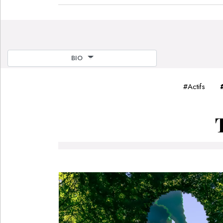
BIO
#
Actifs