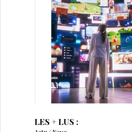
LES + LUS :
Actu / News