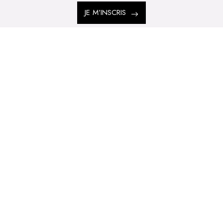
JE M’INSCRIS
MÉDIA DE RÉFÉRENCE DES PROFESSIONNELS DE LA BEAUTÉ ET DU BIEN-
SPA DE BEAUTÉ
CONGRÈS - EVÈNEMENTS
ANNONCE BEAUTÉ