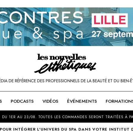
ÉDIA DE RÉFÉRENCE DES PROFESSIONNELS DE LA BEAUTÉ ET DU BIEN-Ê
S
PODCASTS
VIDÉOS
ÉVÉNEMENTS
FORMATION
SOU
 DU 1ER AU 23/08. TOUTES LES COMMANDES SERONT TRAITÉES À PA
 POUR INTÉGRER L'UNIVERS DU SPA DANS VOTRE INSTITUT 