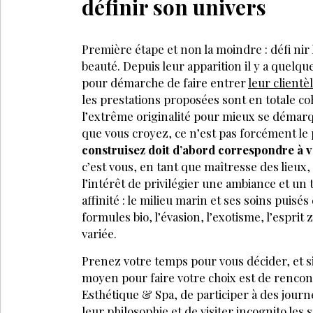
définir son univers
Première étape et non la moindre : défi nir 
beauté. Depuis leur apparition il y a quelqu
pour démarche de faire entrer
leur clientè
les prestations proposées sont en totale co
l’extrême originalité pour mieux se démar
que vous croyez, ce n’est pas forcément le 
construisez doit d’abord correspondre à v
c’est vous, en tant que maîtresse des lieux
l’intérêt de privilégier une ambiance et un
affinité : le milieu marin et ses soins puisés
formules bio, l’évasion, l’exotisme, l’esprit 
variée.
Prenez votre temps pour vous décider, et si
moyen pour faire votre choix est de renco
Esthétique & Spa, de participer à des jour
leur philosophie et de visiter incognito les