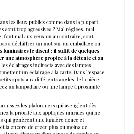
 dans les lieux publics comme dans la plupart
s sont trop agressives ? Mal réglées, mal
, font mal aux yeux ou au contraire, sont
 pas à déchiffrer un mot sur un emballage ou
s luminaires le disent : il suffit de quelques
er une atmosphère propice à la détente et au
 les éclairages indirects avec des lampes
rmettent un éclairage à la carte. Dans l’espace
petits spots aux différents angles de la pièce
cez un lampadaire ou une lampe à proximité
bannissez les plafonniers qui aveuglent dès
ez la priorité aux appliques murales
qui ne
s qui génèrent une lumière douce et
et là encore de créer plus ou moins de
, si vous disposez d’un espace de remise en