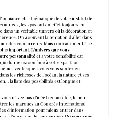
l’ambiance et la thématique de votre institut de
es années, les spas ont en effet toujours eu
le
dans un véritable univers où la décoration et
hérence. On a souvent la tentation d’aller dans
quer des concurrents. Mais contrairement à ce
plus important.
L’univers que vous
otre personnalité
et à votre sensibilité car
, qui donnerez son âme à votre spa. D’où
 thème avec lesquels vous vous sentez en
 dans les richesses de l’océan, la nature et ses
zen… la liste des possibilités est longue et
 vous n’avez pas d’idée bien arrêtée, le bon
ntrer les marques au Congrès International
nées d’information pour mieux entrer dans
 spas à l’enseigne de ces marques !
Si vous vous