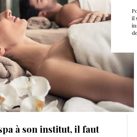
Po
il
in
de
pa à son institut, il faut