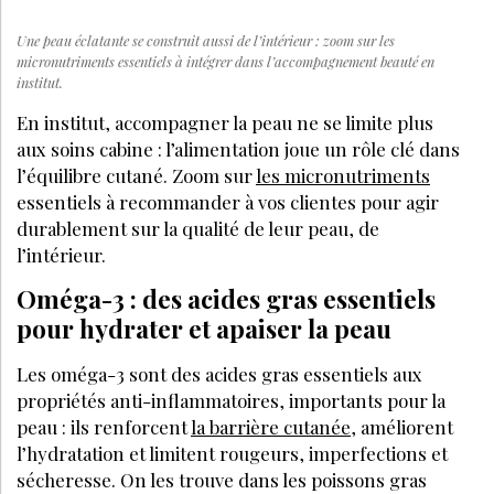
Une peau éclatante se construit aussi de l’intérieur : zoom sur les
micronutriments essentiels à intégrer dans l’accompagnement beauté en
institut.
En institut, accompagner la peau ne se limite plus
aux soins cabine : l’alimentation joue un rôle clé dans
l’équilibre cutané. Zoom sur
les micronutriments
essentiels à recommander à vos clientes pour agir
durablement sur la qualité de leur peau, de
l’intérieur.
Oméga-3 : des acides gras essentiels
pour hydrater et apaiser la peau
Les oméga-3 sont des acides gras essentiels aux
propriétés anti-inflammatoires, importants pour la
peau : ils renforcent
la barrière cutanée
, améliorent
l’hydratation et limitent rougeurs, imperfections et
sécheresse. On les trouve dans les poissons gras