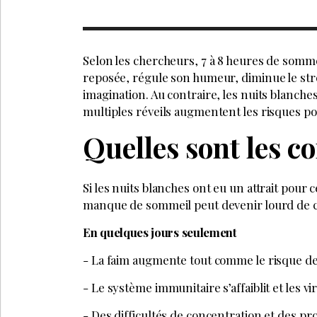
SOINS
SEPTEMBRE 2025
SOINS
Drainage
Sublime
lymphatique en
l’innov
institut : comment
phytoc
fidéliser vos clientes
service
autrement que par
profes
des photos
avant/après