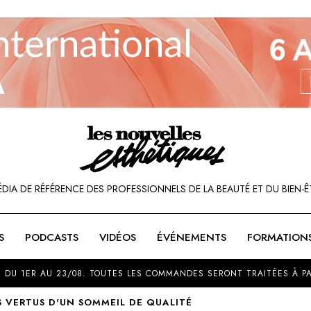
ÉDIA DE RÉFÉRENCE DES PROFESSIONNELS DE LA BEAUTÉ ET DU BIEN-Ê
S
PODCASTS
VIDÉOS
ÉVÉNEMENTS
FORMATION
SOU
 DU 1ER AU 23/08. TOUTES LES COMMANDES SERONT TRAITÉES À PA
S VERTUS D'UN SOMMEIL DE QUALITÉ