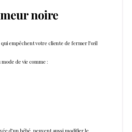
SERVÉE AUX ABONNÉS
 ?
Se connecter
rticles et dossiers en illimité
ant-première des actualités
 préférentiels sur nos produits et
ABONNE
PAR
MICHÈLE DE LATTRE