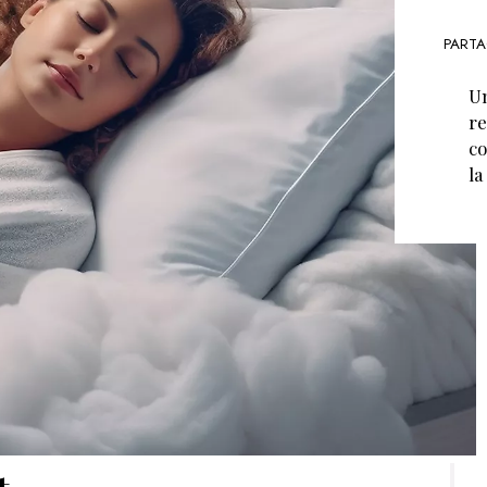
PARTA
Un
re
co
la