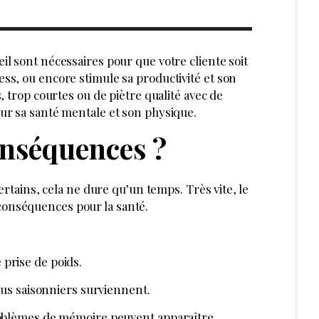
DÉCEMBRE 2025
SOINS
DÉCEMBRE 2025
 Oils :
Txokologie : des
ation
cosmétiques à base
osmétique au
de chocolat pour
 des soins
votre institut
sionnels