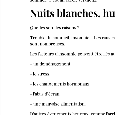
LA SUITE EST RÉ
Déjà abonné
Accédez à tous nos a
Soyez informé en av
Bénéficiez de tarifs
évènements
JE M’
PARTAGEZ SUR :