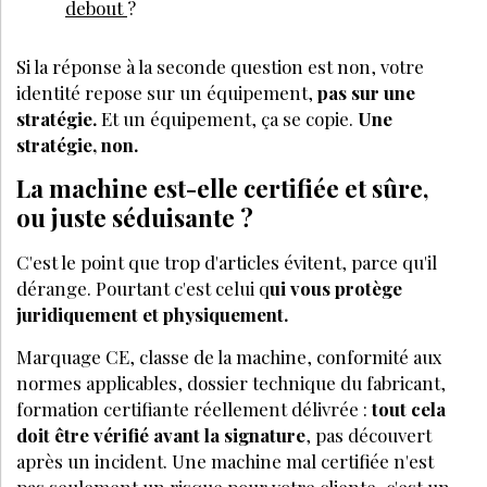
debout
?
Si la réponse à la seconde question est non, votre
identité repose sur un équipement,
pas sur une
stratégie.
Et un équipement, ça se copie.
Une
stratégie, non.
La machine est-elle certifiée et sûre,
ou juste séduisante ?
C'est le point que trop d'articles évitent, parce qu'il
dérange. Pourtant c'est celui q
ui vous protège
juridiquement et physiquement.
Marquage CE, classe de la machine, conformité aux
normes applicables, dossier technique du fabricant,
formation certifiante réellement délivrée :
tout cela
doit être vérifié avant la signature
, pas découvert
après un incident. Une machine mal certifiée n'est
pas seulement un risque pour votre cliente,
c'est un