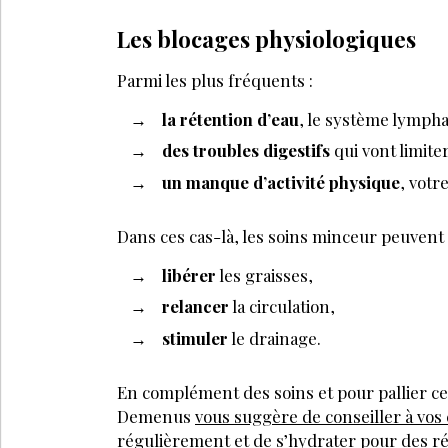
Les blocages physiologiques
Parmi les plus fréquents :
la rétention d’eau
, le système lympha
des troubles digestifs
qui vont limiter
un manque d’activité physique
, votr
Dans ces cas-là, les soins minceur peuvent a
libérer
les graisses,
relancer
la circulation,
stimuler
le drainage.
En complément des soins et pour pallier c
Demenus
vous suggère de conseiller à vos
régulièrement et de s’hydrater pour des r