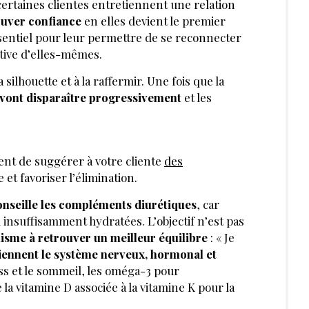
ertaines clientes entretiennent une relation
ouver confiance
en elles devient le premier
ssentiel pour leur permettre de se reconnecter
itive d’elles-mêmes.
sa silhouette et à la raffermir. Une fois que la
 vont disparaître progressivement
et les
 de suggérer à votre cliente
des
 et favoriser l’élimination.
nseille les compléments diurétiques
, car
insuffisamment hydratées. L’objectif n’est pas
nisme à retrouver un meilleur équilibre
: « Je
iennent le système nerveux, hormonal et
s et le sommeil, les oméga-3 pour
la vitamine D associée à la vitamine K pour la