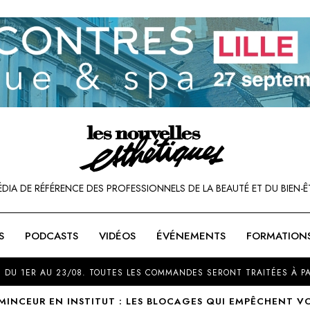
ÉDIA DE RÉFÉRENCE DES PROFESSIONNELS DE LA BEAUTÉ ET DU BIEN-Ê
S
PODCASTS
VIDÉOS
ÉVÉNEMENTS
FORMATION
SOU
 DU 1ER AU 23/08. TOUTES LES COMMANDES SERONT TRAITÉES À PA
MINCEUR EN INSTITUT : LES BLOCAGES QUI EMPÊCHENT VO