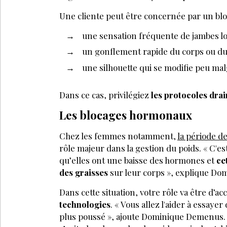
Une cliente peut être concernée par un bloc
une sensation fréquente de jambes l
un gonflement rapide du corps ou du
une silhouette qui se modifie peu mal
Dans ce cas, privilégiez
les protocoles drain
Les blocages hormonaux
Chez les femmes notamment,
la période 
rôle majeur dans la gestion du poids. « C'
qu’elles ont une baisse des hormones et
ce
des graisses
sur leur corps », explique D
Dans cette situation, votre rôle va être d’
technologies
. « Vous allez l'aider à essaye
plus poussé », ajoute Dominique Demenus. Si,