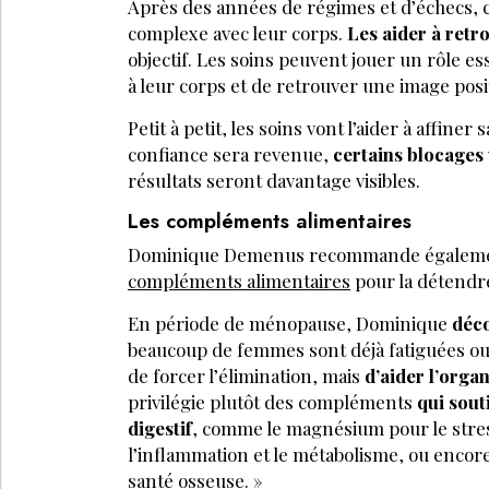
Après des années de régimes et d’échecs, c
complexe avec leur corps.
Les aider à retr
objectif. Les soins peuvent jouer un rôle e
à leur corps et de retrouver une image pos
Petit à petit, les soins vont l’aider à affiner 
confiance sera revenue,
certains blocages
résultats seront davantage visibles.
Les compléments alimentaires
Dominique Demenus recommande également
compléments alimentaires
pour la détendre
En période de ménopause, Dominique
déco
beaucoup de femmes sont déjà fatiguées ou 
de forcer l’élimination, mais
d’aider l’orga
privilégie plutôt des compléments
qui sout
digestif
, comme le magnésium pour le stres
l’inflammation et le métabolisme, ou encore 
santé osseuse. »