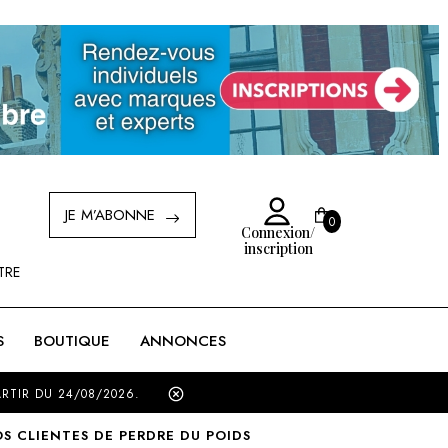
JE M’ABONNE
0
Connexion/
Created by Ilham Fitrotul Hayat
inscription
from the Noun Project
TRE
MON PANIER (
VIDE
)
S
BOUTIQUE
ANNONCES
S TOTAL
RTIR DU 24/08/2026.
S CLIENTES DE PERDRE DU POIDS