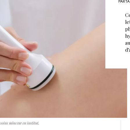
PARTA
Ce
le
ph
hy
au
d’
 soins minceur en institut.