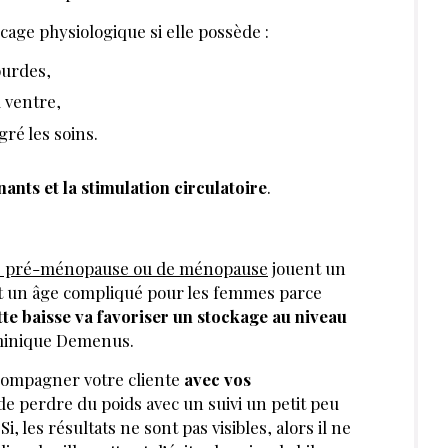
age physiologique si elle possède :
ourdes,
 ventre,
gré les soins.
ants et la stimulation circulatoire
.
de pré-ménopause ou de ménopause
jouent un
est un âge compliqué pour les femmes parce
tte baisse va favoriser un stockage au niveau
ominique Demenus.
accompagner votre cliente
avec vos
r de perdre du poids avec un suivi un petit peu
 les résultats ne sont pas visibles, alors il ne