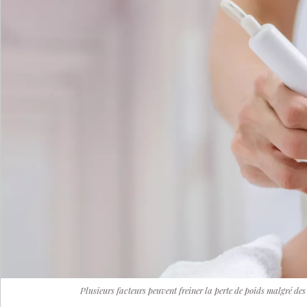
Plusieurs facteurs peuvent freiner la perte de poids malgré des