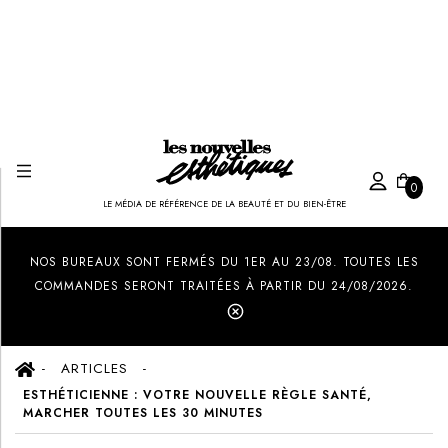
0
LE MÉDIA DE RÉFÉRENCE DE LA BEAUTÉ ET DU BIEN-ÊTRE
Created by Ilham Fitrotul Hayat
from the Noun Project
NOS BUREAUX SONT FERMÉS DU 1ER AU 23/08. TOUTES LES
COMMANDES SERONT TRAITÉES À PARTIR DU 24/08/2026.
ARTICLES
ESTHÉTICIENNE : VOTRE NOUVELLE RÈGLE SANTÉ,
MARCHER TOUTES LES 30 MINUTES