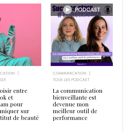
PODCAST
CATION
COMMUNICATION
025
TOUS LES PODCAST
oisir entre
La communication
ok et
bienveillante est
ram pour
devenue mon
niquer sur
meilleur outil de
titut de beauté
performance