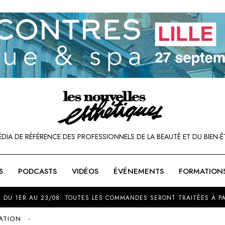
ÉDIA DE RÉFÉRENCE DES PROFESSIONNELS DE LA BEAUTÉ ET DU BIEN-Ê
S
PODCASTS
VIDÉOS
ÉVÉNEMENTS
FORMATION
SOU
 DU 1ER AU 23/08. TOUTES LES COMMANDES SERONT TRAITÉES À PA
ATION