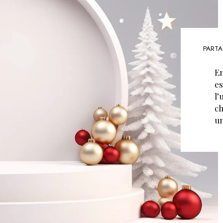
PARTA
En
es
l’
ch
un