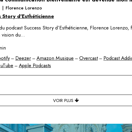
|
Florence Lorenzo
 Story d'Esthéticienne
du podcast Success Story d’Esthéticienne, Florence Lorenzo, f
a vision du…
min
otify
Deezer
Amazon Musique
Overcast
Podcast Addi
–
–
–
–
ouTube
Apple Podcasts
–
VOIR PLUS