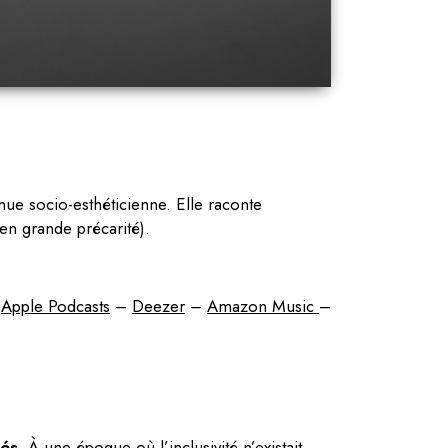
ue socio-esthéticienne. Elle raconte
en grande précarité).
–
Apple Podcasts
–
Deezer
–
Amazon Music
–
és.
À une époque où l’inclusivité n’existait