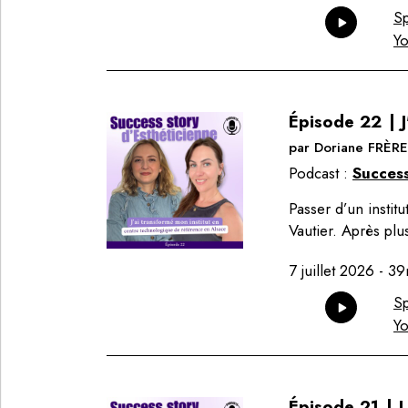
Sp
Y
Épisode
22
|
par
Doriane FRÈRE
Podcast :
Success
Passer d’un institu
Vautier. Après pl
7 juillet 2026
-
39
Sp
Y
Épisode
21
|
L