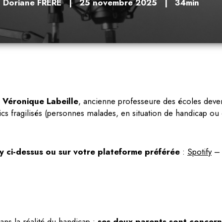
r
Doriane FRÈRE
|
25 novembre 2025
|
34min
e
Véronique Labeille
, ancienne professeure des écoles deven
cs fragilisés (personnes malades, en situation de handicap ou 
y ci-dessus ou sur votre plateforme préférée
:
Spotify
ans la réalité
du handicap
:
ses deux parents sont concern