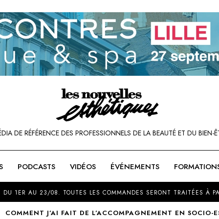
ÉDIA DE RÉFÉRENCE DES PROFESSIONNELS DE LA BEAUTÉ ET DU BIEN-Ê
S
PODCASTS
VIDÉOS
ÉVÉNEMENTS
FORMATION
SOU
 DU 1ER AU 23/08. TOUTES LES COMMANDES SERONT TRAITÉES À PA
COMMENT J’AI FAIT DE L’ACCOMPAGNEMENT EN SOCIO-