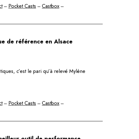
ct
Pocket Casts
Castbox
–
–
–
que de référence en Alsace
tiques, c’est le pari qu’à relevé Mylène
ct
Pocket Casts
Castbox
–
–
–
eilleur outil de performance