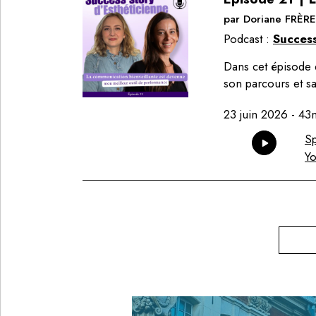
par
Doriane FRÈRE
Podcast :
Success
Dans cet épisode 
son parcours et s
23 juin 2026
-
43
Sp
Y