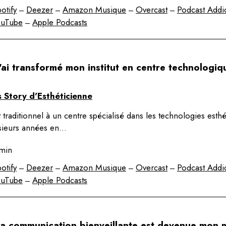
otify
Deezer
Amazon Musique
Overcast
Podcast Addi
–
–
–
–
ouTube
Apple Podcasts
–
J'ai transformé mon institut en centre technologi
 Story d'Esthéticienne
t traditionnel à un centre spécialisé dans les technologies esthé
usieurs années en…
min
otify
Deezer
Amazon Musique
Overcast
Podcast Addi
–
–
–
–
ouTube
Apple Podcasts
–
a communication bienveillante est devenue mon m