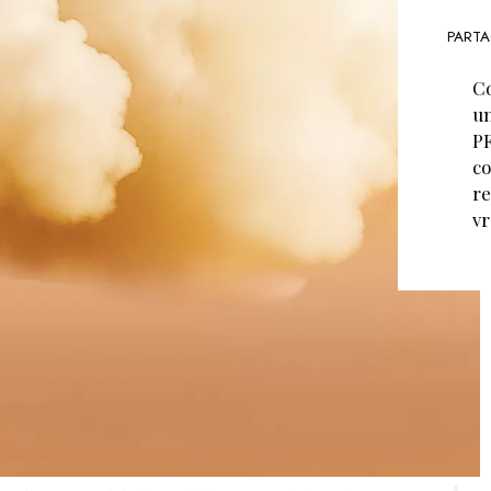
PARTA
Co
un
PF
co
re
vr