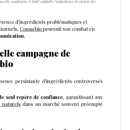
ouvelle campagne, le label rappelle l’importance de choisir des
résence d’ingrédients problématiques et
tionnels,
Cosmébio
poursuit son combat en
unication.
velle campagne de
bio
sence persistante d’ingrédients controversés
le seul repère de confiance
, garantissant aux
t naturels
dans un marché souvent préempté