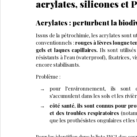
acrylates, silicones et
Acrylates : perturbent la biodi
Issus de la pétrochimie, les acrylates sont
conventionnels :
rouges à lèvres longue ten
gels et laques capillaires.
Ils sont utilisé
résistants à l’eau (waterproof), fixatrices, 
encore stabilisants.
Problème :
pour l’environnement, ils sont d
s’accumulent dans les sols et les riviè
côté santé, ils sont connus pour pro
et des troubles respiratoires
(notamm
que les prothésistes ongulaires et le
Pour les identifier
dans la liste INCI des co