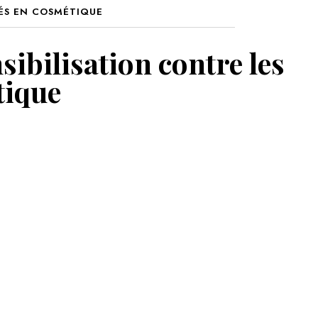
ÉS EN COSMÉTIQUE
MON PANIER
ibilisation contre les
tique