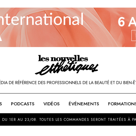
ÉDIA DE RÉFÉRENCE DES PROFESSIONNELS DE LA BEAUTÉ ET DU BIEN-Ê
S
PODCASTS
VIDÉOS
ÉVÉNEMENTS
FORMATION
SOU
 DU 1ER AU 23/08. TOUTES LES COMMANDES SERONT TRAITÉES À PA