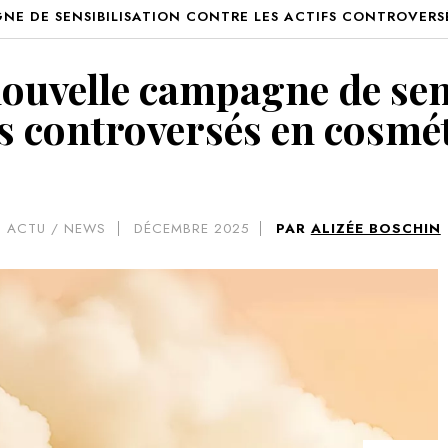
E DE SENSIBILISATION CONTRE LES ACTIFS CONTROVERS
VOIR 
uvelle campagne de sens
fs controversés en cosmé
ACTU / NEWS
DÉCEMBRE 2025
PAR
ALIZÉE BOSCHIN