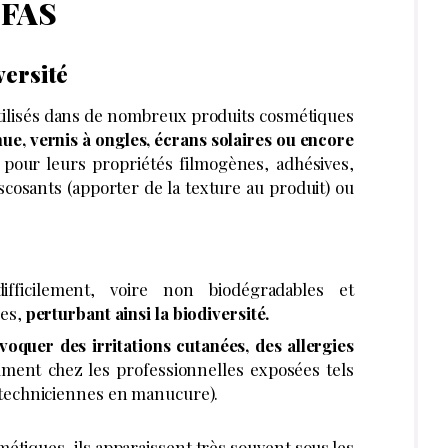
 PFAS
versité
 utilisés dans de nombreux produits cosmétiques
ue, vernis à ongles, écrans solaires ou encore
s pour leurs propriétés filmogènes, adhésives,
viscosants (apporter de la texture au produit) ou
ifficilement, voire non biodégradables et
res,
perturbant ainsi la biodiversité.
voquer des irritations cutanées, des allergies
ent chez les professionnelles exposées tels
s techniciennes en manucure).
smétiques,
ils apparaissent très souvent sous les