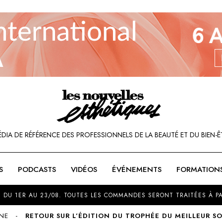
ÉDIA DE RÉFÉRENCE DES PROFESSIONNELS DE LA BEAUTÉ ET DU BIEN-Ê
S
PODCASTS
VIDÉOS
ÉVÉNEMENTS
FORMATION
SOU
 DU 1ER AU 23/08. TOUTES LES COMMANDES SERONT TRAITÉES À PA
LNE
RETOUR SUR L’ÉDITION DU TROPHÉE DU MEILLEUR S