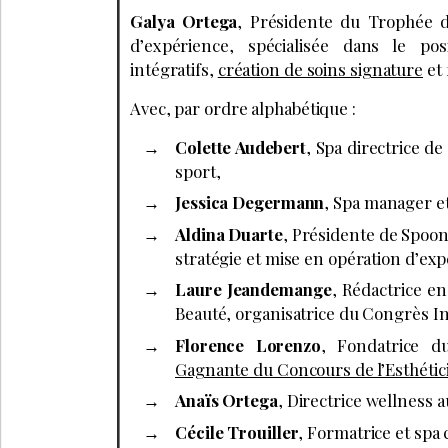
Galya Ortega
, Présidente du Trophée d
d’expérience, spécialisée dans le po
intégratifs,
création de soins signature
et 
Avec, par ordre alphabétique :
Colette Audebert
, Spa directrice de
sport,
Jessica Degermann
, Spa manager et
Aldina Duarte
, Présidente de Spoo
stratégie et mise en opération d’exp
Laure Jeandemange
, Rédactrice en
Beauté, organisatrice du Congrès In
Florence Lorenzo
, Fondatrice d
Gagnante du Concours de l’Esthéti
Anaïs Ortega
, Directrice wellness 
Cécile Trouiller
, Formatrice et spa