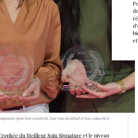
Po
du
ré
d’
bi
et
pensées pour leur créativité, leur sens du détail et leur capacité à
Trophée du Meilleur Soin Signature
et le niveau