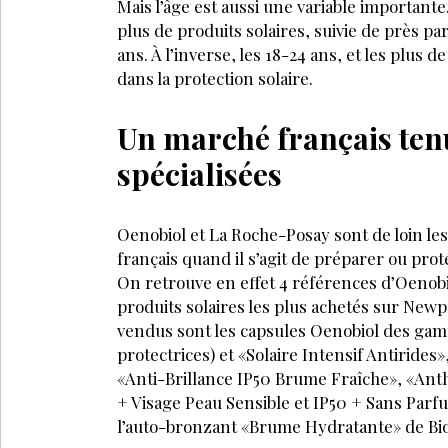
Mais l’âge est aussi une variable importante.
plus de produits solaires, suivie de près par
ans. À l’inverse, les 18-24 ans, et les plus 
dans la protection solaire.
Un marché français ten
spécialisées
Oenobiol et La Roche-Posay sont de loin le
français quand il s’agit de préparer ou prot
On retrouve en effet 4 références d’Oenobi
produits solaires les plus achetés sur Newph
vendus sont les capsules Oenobiol des ga
protectrices) et «Solaire Intensif Antirides
«Anti-Brillance IP50 Brume Fraîche», «Anth
+ Visage Peau Sensible et IP50 + Sans Parf
l’auto-bronzant «Brume Hydratante» de B