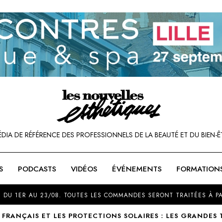
ÉDIA DE RÉFÉRENCE DES PROFESSIONNELS DE LA BEAUTÉ ET DU BIEN-Ê
S
PODCASTS
VIDÉOS
ÉVÉNEMENTS
FORMATION
SOU
 DU 1ER AU 23/08. TOUTES LES COMMANDES SERONT TRAITÉES À PA
S FRANÇAIS ET LES PROTECTIONS SOLAIRES : LES GRANDE