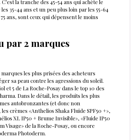
 C’est la tranche des 45-54 ans qui achète le
 les 35-44 ans et un peu plus loin par les 55-64
de 75 ans, sont ceux qui dépensent le moins
u par 2 marques
s marques les plus prisées des acheteurs
éger sa peau contre les agressions du soleil.
ol et 5 de La Roche-Posay dans le top 10 des
arma. Dans le détail, les produits les plus
mmes autobronzantes (et donc non
», les crèmes «Anthelios Shaka Fluide SPF50 +»,
élios XL IP50 + Brume Invisible», «Fluide IP50
um Visage» de la Roche-Posay, ou encore
ioderma Photoderm.