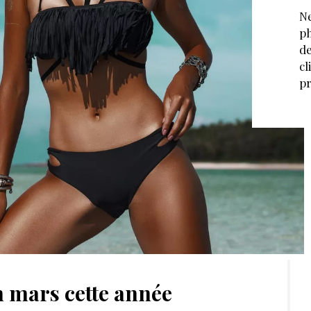
Ne
ph
de
cl
pr
n mars cette année