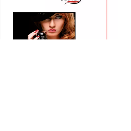
PRIX :
40
€