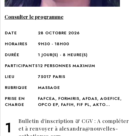
Consulter le programme
DATE
28 OCTOBRE 2026
HORAIRES
9H30 - 18H00
DURÉE
1
JOUR(S) -
8
HEURE(S)
PARTICIPANTS
12
PERSONNES MAXIMUM
LIEU
75017 PARIS
RUBRIQUE
MASSAGE
PRISE EN
FAFCEA, FORMIRIS, AFDAS, AGEFICE,
CHARGE
OPCO EP, FAFIH, FIF PL, AKTO...
Bulletin d'inscription & CGV : A compléter
et à renvoyer à
alexandra@nouvelles-
esthetiques.com