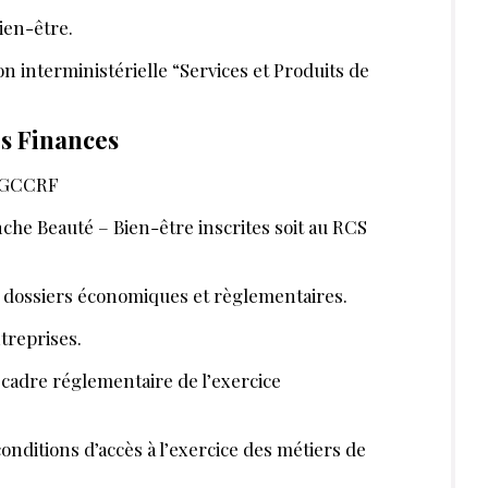
MAI 2021
MÉTIER
TOUS LES PODCAST
ché de
5 erreurs à éviter
tique à
quand on se lance
le en 2021
comme facialiste
etter pour découvrir des articles inédits