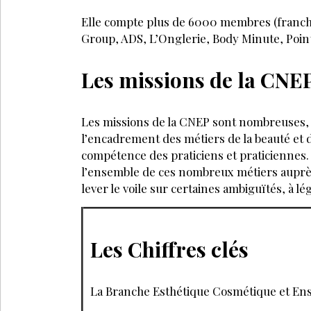
Déjà abonné
Accédez à tous nos a
Soyez informé en av
Bénéficiez de tarifs
évènements
JE M’
PARTAGEZ SUR :