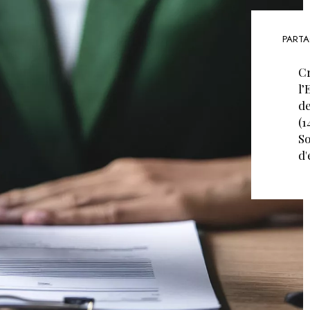
PARTA
Cr
l’
de
(1
So
d'