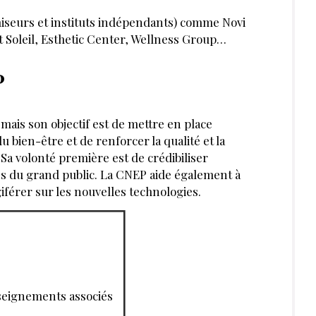
 ?
Se connecter
rticles et dossiers en illimité
ant-première des actualités
 préférentiels sur nos produits et
ABONNE
PAR
MICHÈLE DE LATTRE
DIRECTRICE RÉDACTION LES