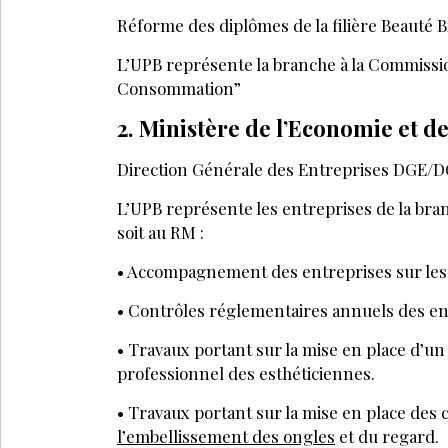
MÉTIER
DATE
MÉTIER
Institut de beauté :
Le mar
quelle structure
l'esthé
choisir pour
domici
s'associer ?
Inscrivez-vous à la Newsl