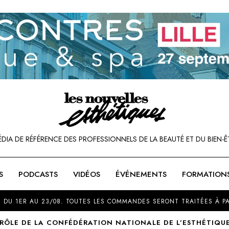
ÉDIA DE RÉFÉRENCE DES PROFESSIONNELS DE LA BEAUTÉ ET DU BIEN-Ê
S
PODCASTS
VIDÉOS
ÉVÉNEMENTS
FORMATION
SOU
 DU 1ER AU 23/08. TOUTES LES COMMANDES SERONT TRAITÉES À PA
 RÔLE DE LA CONFÉDÉRATION NATIONALE DE L’ESTHÉTIQUE