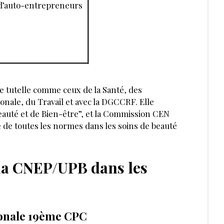
NOUVELLES ESTHÉTIQUES
JUILLET-AOÛT 2025
J’ACHÈTE CE MAGAZINE
RIR AUSSI :
PODCAST