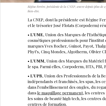
Régine Ferrère, présidente de la CNEP, œuvre depuis plus de 25 
bien-être.
La CNEP, dont la présidente est Régine Fe
et le trésorier José Flotats (Corpoderm) réu
•
L’UME
, Union des Marques de l’Esthétiqu
cosmétiques professionnels pour l’institut 
marques Yves Rocher, Guinot, Payot, Thalgo
Phyt’s, Cinq Mondes, Algotherm, Olivier C
•
L’UMM
, Union des Marques du Matériel fé
le spa. Parmi elles, Corpoderm, HTA, PBI, 
•
L’UPB
, Union des Professionnels de la Be
indépendants et franchisés, les spas, les c
dans l’embellissement des ongles, du re
LA SUITE EST RÉ