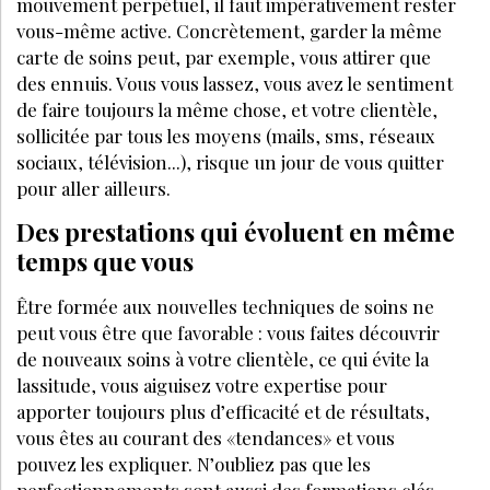
mouvement perpétuel, il faut impérativement rester
vous-même active. Concrètement, garder la même
carte de soins peut, par exemple, vous atti
LA SUITE EST RÉSERVÉE
AUX ABONNÉS
Déjà abonné ?
Se connecter
Accédez à tous nos articles et dossiers en
illimité
Soyez informé en avant-première des actualités
Bénéficiez de tarifs préférentiels sur nos
produits et évènements