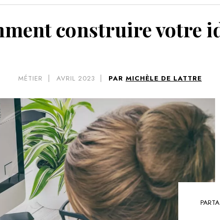
VOIR 
mment construire votre i
MÉTIER
AVRIL 2023
PAR
MICHÈLE DE LATTRE
PARTA