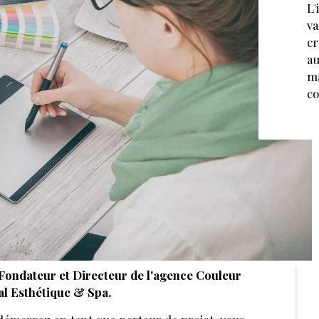
L'
va
cr
au
ma
co
Fondateur et Directeur de l'agence Couleur
l Esthétique & Spa.