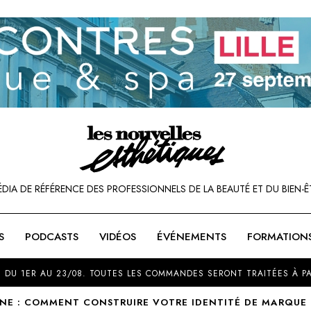
ÉDIA DE RÉFÉRENCE DES PROFESSIONNELS DE LA BEAUTÉ ET DU BIEN-Ê
S
PODCASTS
VIDÉOS
ÉVÉNEMENTS
FORMATION
SOU
 DU 1ER AU 23/08. TOUTES LES COMMANDES SERONT TRAITÉES À PA
NNE : COMMENT CONSTRUIRE VOTRE IDENTITÉ DE MARQUE 