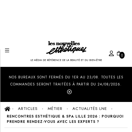
0
LE MÉDIA DE RÉFÉRENCE DE LA BEAUTÉ ET DU BIEN-ÊTRE
Created by Ilham Fitrotul Hayat
from the Noun Project
NOS BUREAUX SONT FERMÉS DU 1ER AU 23/08. TOUTES LES
COMMANDES SERONT TRAITÉES À PARTIR DU 24/08/2026.
ARTICLES
MÉTIER
ACTUALITÉS LNE
RENCONTRES ESTHÉTIQUE & SPA LILLE 2026 : POURQUOI
PRENDRE RENDEZ-VOUS AVEC LES EXPERTS ?