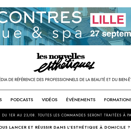
ÉDIA DE RÉFÉRENCE DES PROFESSIONNELS DE LA BEAUTÉ ET DU BIEN-Ê
S
PODCASTS
VIDÉOS
ÉVÉNEMENTS
FORMATION
SOU
 DU 1ER AU 23/08. TOUTES LES COMMANDES SERONT TRAITÉES À PA
S LANCER ET RÉUSSIR DANS L'ESTHÉTIQUE À DOMICILE ?