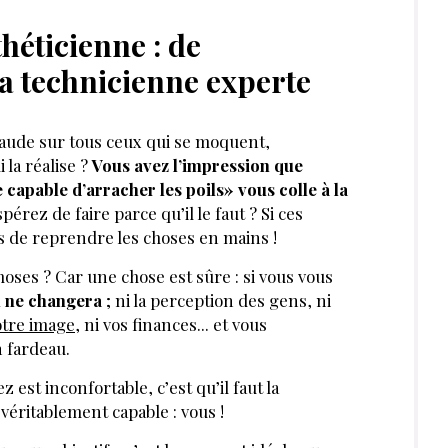
héticienne : de
la technicienne experte
haude sur tous ceux qui se moquent,
la réalise ?
Vous avez l’impression que
te capable d’arracher les poils» vous colle à la
érez de faire parce qu’il le faut ? Si ces
s de reprendre les choses en mains !
ses ? Car une chose est sûre : si vous vous
n ne changera
; ni la perception des gens, ni
otre image
, ni vos finances... et vous
n fardeau.
z est inconfortable, c’est qu’il faut la
éritablement capable : vous !