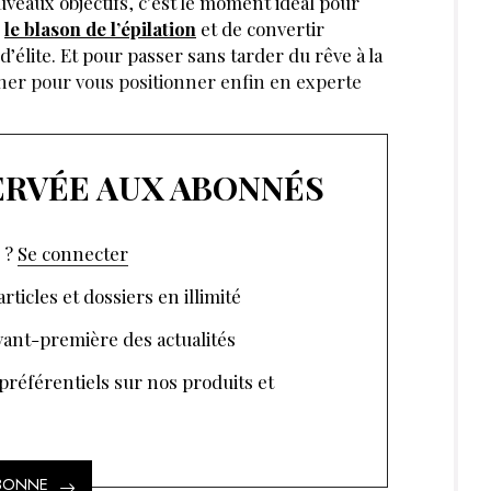
uveaux objectifs, c’est le moment idéal pour
r
le blason de l’épilation
et de convertir
élite. Et pour passer sans tarder du rêve à la
̀ mener pour vous positionner enfin en experte
SERVÉE AUX ABONNÉS
 ?
Se connecter
rticles et dossiers en illimité
ant-première des actualités
 préférentiels sur nos produits et
ABONNE