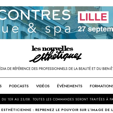
ÉDIA DE RÉFÉRENCE DES PROFESSIONNELS DE LA BEAUTÉ ET DU BIEN-Ê
S
PODCASTS
VIDÉOS
ÉVÉNEMENTS
FORMATION
SOU
 DU 1ER AU 23/08. TOUTES LES COMMANDES SERONT TRAITÉES À PA
ESTHÉTICIENNE : REPRENEZ LE POUVOIR SUR L’IMAGE DE L