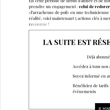
En cette période de début d’année et de no
prendre un engagement :
celui de redore
«l’arracheuse de poil» en une technicienne d’
réalité, voici maintenant 5 actions clés a
reconnue !
LA SUITE EST RÉ
Déjà abonné
Accédez à tous nos a
Soyez informé en av
Bénéficiez de tarifs
évènements
JE M’