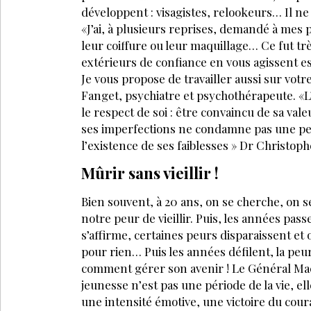
développent : visagistes, relookeurs… Il ne 
«J’ai, à plusieurs reprises, demandé à mes 
leur coiffure ou leur maquillage… Ce fut tr
extérieurs de confiance en vous agissent e
Je vous propose de travailler aussi sur vot
Fanget, psychiatre et psychothérapeute. «L’
le respect de soi : être convaincu de sa val
ses imperfections ne condamne pas une per
l’existence de ses faiblesses » Dr Christop
Mûrir sans vieillir !
Bien souvent, à 20 ans, on se cherche, on s
notre peur de vieillir. Puis, les années pas
s’affirme, certaines peurs disparaissent et
pour rien… Puis les années défilent, la peu
comment gérer son avenir ! Le Général MacA
jeunesse n’est pas une période de la vie, elle
une intensité émotive, une victoire du coura