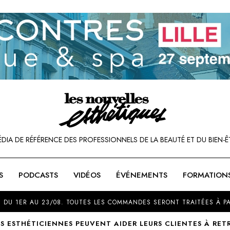
ÉDIA DE RÉFÉRENCE DES PROFESSIONNELS DE LA BEAUTÉ ET DU BIEN-Ê
S
PODCASTS
VIDÉOS
ÉVÉNEMENTS
FORMATION
SOU
 DU 1ER AU 23/08. TOUTES LES COMMANDES SERONT TRAITÉES À PA
 ESTHÉTICIENNES PEUVENT AIDER LEURS CLIENTES À RET