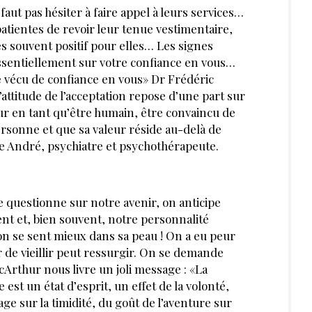
faut pas hésiter à faire appel à leurs services…
patientes de revoir leur tenue vestimentaire,
ès souvent positif pour elles… Les signes
ssentiellement sur votre confiance en vous…
re vécu de confiance en vous» Dr Frédéric
attitude de l’acceptation repose d’une part sur
eur en tant qu’être humain, être convaincu de
sonne et que sa valeur réside au-delà de
he André, psychiatre et psychothérapeute.
e questionne sur notre avenir, on anticipe
sent et, bien souvent, notre personnalité
 on se sent mieux dans sa peau ! On a eu peur
r de vieillir peut ressurgir. On se demande
rthur nous livre un joli message : «La
 est un état d’esprit, un effet de la volonté,
ge sur la timidité, du goût de l’aventure sur