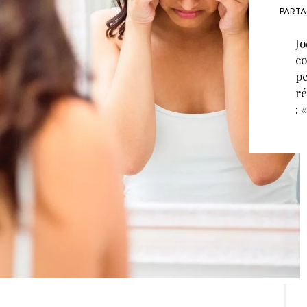
PARTA
Jo
co
pe
ré
: 