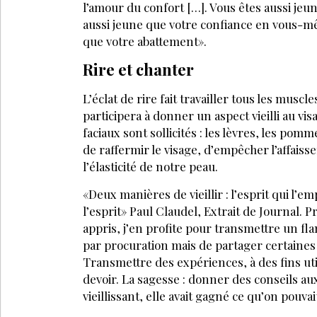
l’amour du confort […]. Vous êtes aussi jeun
aussi jeune que votre confiance en vous-mê
que votre abattement».
Rire et chanter
L’éclat de rire fait travailler tous les muscle
participera à donner un aspect vieilli au vi
faciaux sont sollicités : les lèvres, les pom
de raffermir le visage, d’empêcher l’affais
l’élasticité de notre peau.
«Deux manières de vieillir : l’esprit qui l’em
l’esprit» Paul Claudel, Extrait de Journal. P
appris, j’en profite pour transmettre un flam
par procuration mais de partager certaine
Transmettre des expériences, à des fins util
devoir. La sagesse : donner des conseils aux 
vieillissant, elle avait gagné ce qu’on pouva