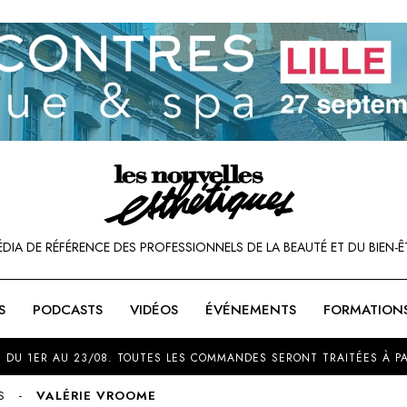
ÉDIA DE RÉFÉRENCE DES PROFESSIONNELS DE LA BEAUTÉ ET DU BIEN-Ê
S
PODCASTS
VIDÉOS
ÉVÉNEMENTS
FORMATION
SOU
 DU 1ER AU 23/08. TOUTES LES COMMANDES SERONT TRAITÉES À PA
S
VALÉRIE VROOME