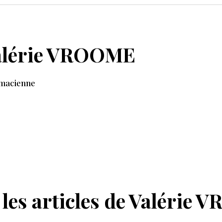
VOIR 
alérie VROOME
macienne
 les articles de Valérie