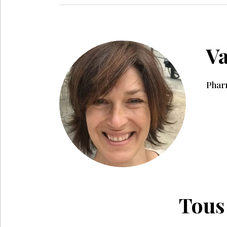
V
Phar
Tous