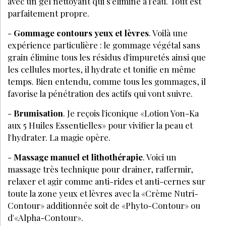
avec un gel nettoyant qui s'élimine à l'eau. Tout est
parfaitement propre.
-
Gommage contours yeux et lèvres
. Voilà une
expérience particulière : le gommage végétal sans
grain élimine tous les résidus d'impuretés ainsi que
les cellules mortes, il hydrate et tonifie en même
temps. Bien entendu, comme tous les gommages, il
favorise la pénétration des actifs qui vont suivre.
-
Brumisation
. Je reçois l'iconique «Lotion Yon-Ka
aux 5 Huiles Essentielles» pour vivifier la peau et
l'hydrater. La magie opère.
-
Massage manuel et lithothérapie
. Voici un
massage très technique pour drainer, raffermir,
relaxer et agir comme anti-rides et anti-cernes sur
toute la zone yeux et lèvres avec la «Crème Nutri-
Contour» additionnée soit de «Phyto-Contour» ou
d'«Alpha-Contour».