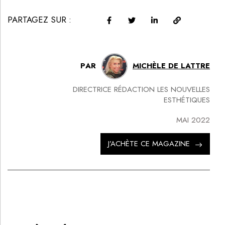
CGV-CGU
CRÉATION
EANET