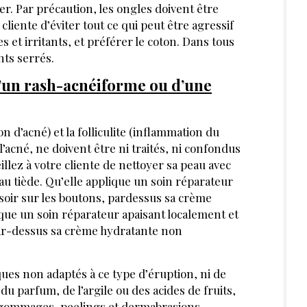
ter. Par précaution, les ongles doivent être
liente d’éviter tout ce qui peut être agressif
 et irritants, et préférer le coton. Dans tous
nts serrés.
’un rash-acnéiforme ou d’une
 d’acné) et la folliculite (inflammation du
l’acné, ne doivent être ni traités, ni confondus
eillez à votre cliente de nettoyer sa peau avec
eau tiède. Qu’elle applique un soin réparateur
soir sur les boutons, pardessus sa crème
ue un soin réparateur apaisant localement et
par-dessus sa crème hydratante non
ques non adaptés à ce type d’éruption, ni de
du parfum, de l’argile ou des acides de fruits,
les gommages, peelings et dermabrasions.