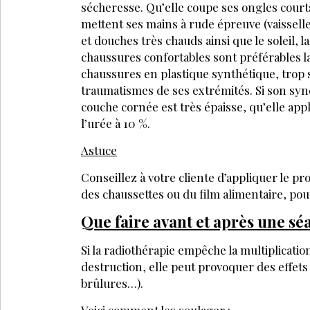
sécheresse. Qu’elle coupe ses ongles courts 
mettent ses mains à rude épreuve (vaisselle,
et douches très chauds ainsi que le soleil, 
chaussures confortables sont préférables la
chaussures en plastique synthétique, trop s
traumatismes de ses extrémités. Si son sy
couche cornée est très épaisse, qu’elle a
l’urée à 10 %.
Astuce
Conseillez à votre cliente d’appliquer le p
des chaussettes ou du film alimentaire, pou
Que faire avant et après une sé
Si la radiothérapie empêche la multiplicatio
destruction, elle peut provoquer des effet
brûlures…).
Voici comment les soulager :