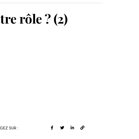
MON PANIER
tre rôle ? (2)
GEZ SUR :