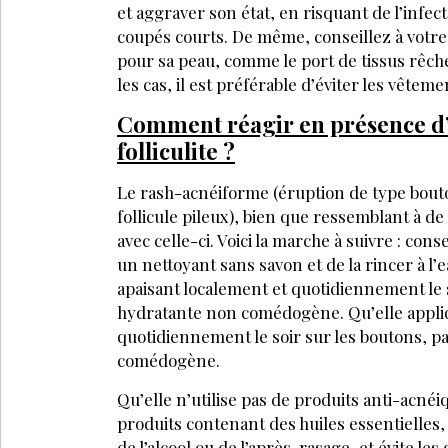
et aggraver son état, en risquant de l’infec
coupés courts. De même, conseillez à votre c
pour sa peau, comme le port de tissus rêches
les cas, il est préférable d’éviter les vêteme
Comment réagir en présence d
folliculite ?
Le rash-acnéiforme (éruption de type bouton
follicule pileux), bien que ressemblant à de 
avec celle-ci. Voici la marche à suivre : cons
un nettoyant sans savon et de la rincer à l’
apaisant localement et quotidiennement le 
hydratante non comédogène. Qu’elle appliq
quotidiennement le soir sur les boutons, 
comédogène.
Qu’elle n’utilise pas de produits anti-acnéi
produits contenant des huiles essentielles, 
de l’alcool ou de l’après-rasage, et évite 