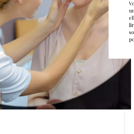
Vo
un
el
li
so
po