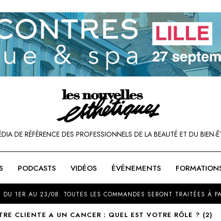
ÉDIA DE RÉFÉRENCE DES PROFESSIONNELS DE LA BEAUTÉ ET DU BIEN-Ê
S
PODCASTS
VIDÉOS
ÉVÉNEMENTS
FORMATION
SOU
 DU 1ER AU 23/08. TOUTES LES COMMANDES SERONT TRAITÉES À PA
RE CLIENTE A UN CANCER : QUEL EST VOTRE RÔLE ? (2)