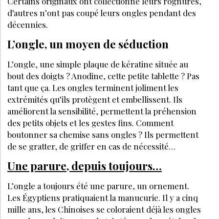
PARTAGEZ SUR :
PAR
MICHÈLE DE LATTRE
DIRECTRICE RÉDACTION LES NOUVELLES
ESTHÉTIQUES
JUILLET-AOÛT 2021
J’ACHÈTE CE MAGAZINE