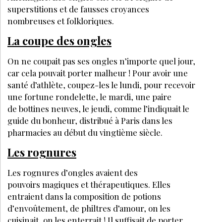
superstitions et de fausses croyances
nombreuses et
LA SUITE EST RÉSERVÉE
AUX ABONNÉS
Déjà abonné ?
Se connecter
Accédez à tous nos articles et dossiers en
illimité
Soyez informé en avant-première des actualités
Bénéficiez de tarifs préférentiels sur nos
produits et évènements
JE M’ABONNE