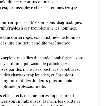
uelettiques reconnus en maladie
presque aussi élevé chez les femmes (26 438
montrer que les TMS sont sous-diagnostiqués
vulnérables à ces troubles que les hommes.
practeurs interrogés est constituée de femmes,
’après une enquête conduite par l’agence
carpien, maladies du coude, lombalgies... sont
couvrent une quinzaine de pathologies
usés par des mauvaises postures répétitives,
u des charges trop lourdes, et ébranlent
que, engendrant des douleurs plus ou moins
aptitude professionnelle.
s et les nerfs des membres supérieurs et
chées sont nombreuses : la main, les doigts, le