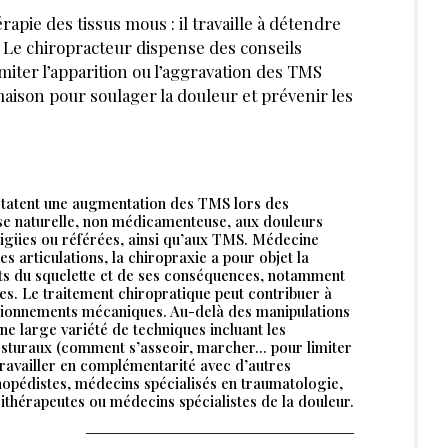
apie des tissus mous : il travaille à détendre
s. Le chiropracteur dispense des conseils
miter l’apparition ou l’aggravation des TMS
 maison pour soulager la douleur et prévenir les
nstatent une augmentation des TMS lors des
se naturelle, non médicamenteuse, aux douleurs
aigües ou référées, ainsi qu’aux TMS. Médecine
s articulations, la chiropraxie a pour objet la
ts du squelette et de ses conséquences, notamment
es. Le traitement chiropratique peut contribuer à
ctionnements mécaniques. Au-delà des manipulations
ne large variété de techniques incluant les
posturaux (comment s’asseoir, marcher... pour limiter
 travailler en complémentarité avec d’autres
hopédistes, médecins spécialisés en traumatologie,
thérapeutes ou médecins spécialistes de la douleur.