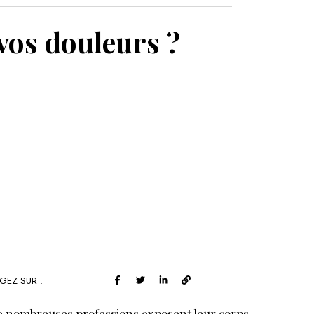
MON PANIER
vos douleurs ?
GEZ SUR :
 nombreuses professions exposent leur corps