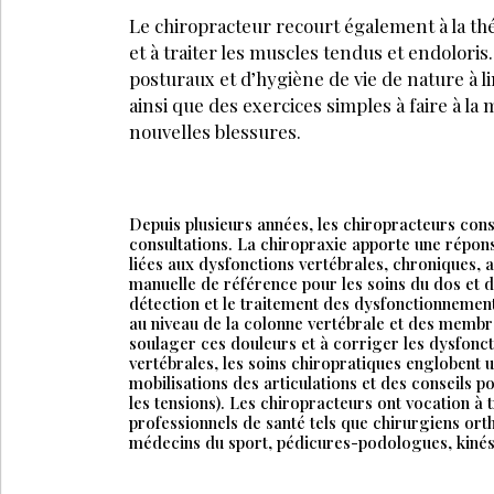
Le chiropracteur recourt également à la thér
et à traiter les muscles tendus et endolori
posturaux et d’hygiène de vie de nature à li
ainsi que des exercices simples à faire à la
nouvelles blessures.
Depuis plusieurs années, les chiropracteurs co
consultations. La chiropraxie apporte une répon
liées aux dysfonctions vertébrales, chroniques, 
manuelle de référence pour les soins du dos et de
détection et le traitement des dysfonctionnemen
au niveau de la colonne vertébrale et des membr
soulager ces douleurs et à corriger les dysfon
vertébrales, les soins chiropratiques englobent u
mobilisations des articulations et des conseils 
les tensions). Les chiropracteurs ont vocation à
professionnels de santé tels que chirurgiens ort
médecins du sport, pédicures-podologues, kinési