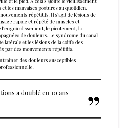
lle et le pied. À cela s’ajoute le vieillissement
s et les mauvaises postures au quotidien.
uvements répétitifs. Il s’agit de lésions de
usage rapide et répété de muscles et
 l’engourdissement, le picotement, la
compagnées de douleurs. Le syndrome du canal
e latérale et les lésions de la coiffe des
és par des mouvements répétitifs.
ntraîner des douleurs susceptibles
professionnelle.
tions a doublé en 10 ans