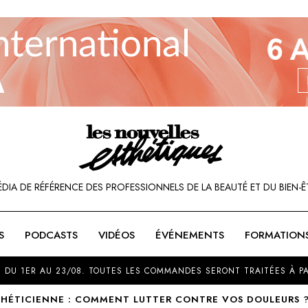
ÉDIA DE RÉFÉRENCE DES PROFESSIONNELS DE LA BEAUTÉ ET DU BIEN-Ê
S
PODCASTS
VIDÉOS
ÉVÉNEMENTS
FORMATION
SOU
 DU 1ER AU 23/08. TOUTES LES COMMANDES SERONT TRAITÉES À PA
THÉTICIENNE : COMMENT LUTTER CONTRE VOS DOULEURS 