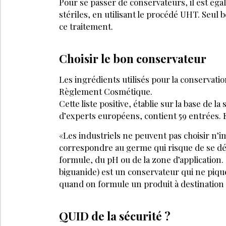
Déjà abonné
Accédez à tous nos a
Soyez informé en av
Bénéficiez de tarifs
évènements
JE M’
VOS QUESTIONS: