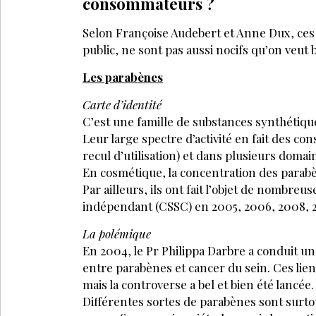
SANTÉ MÉDECINE
SANTÉ MÉ
AVRIL 2019
AVRIL 201
Parce que l’intérieur
Les te
se voit à l’extérieur…
médeci
.2
chirur
Inscrivez-vous à la Newsl