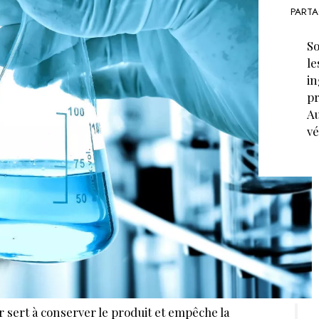
PARTA
So
le
in
pr
Au
vé
sert à conserver le produit et empêche la