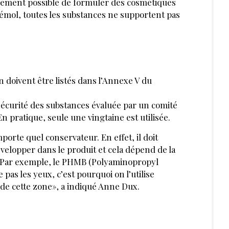
 ?
Se connecter
rticles et dossiers en illimité
ant-première des actualités
 préférentiels sur nos produits et
ABONNE