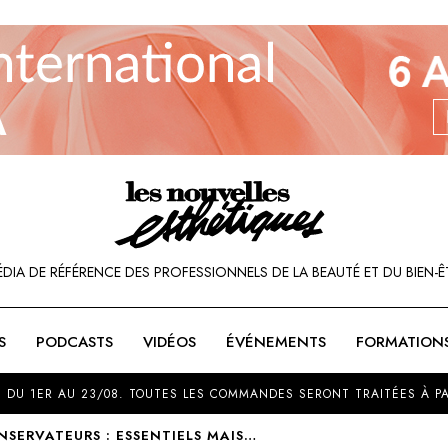
ÉDIA DE RÉFÉRENCE DES PROFESSIONNELS DE LA BEAUTÉ ET DU BIEN-Ê
S
PODCASTS
VIDÉOS
ÉVÉNEMENTS
FORMATION
SOU
 DU 1ER AU 23/08. TOUTES LES COMMANDES SERONT TRAITÉES À PA
NSERVATEURS : ESSENTIELS MAIS…