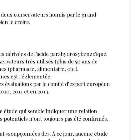
DECINE
SANTÉ MÉDECINE
9
TOUS LES PODCAST
ndances en
3 astuces pour
ne et
accueillir une cliente
gie esthétiques
ménopausée en
institut
etter pour découvrir des articles inédits
exclusives
JE M’INSCRIS