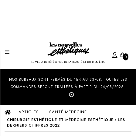
0
LE MÉDIA DE RÉFÉRENCE DE LA BEAUTÉ ET DU BIEN-ÊTRE
Created by Ilham Fitrotul Hayat
from the Noun Project
NOS BUREAUX SONT FERMÉS DU 1ER AU 23/08. TOUTES LES
COMMANDES SERONT TRAITÉES À PARTIR DU 24/08/2026.
ARTICLES
SANTÉ MÉDECINE
CHIRURGIE ESTHÉTIQUE ET MÉDECINE ESTHÉTIQUE : LES
DERNIERS CHIFFRES 2022