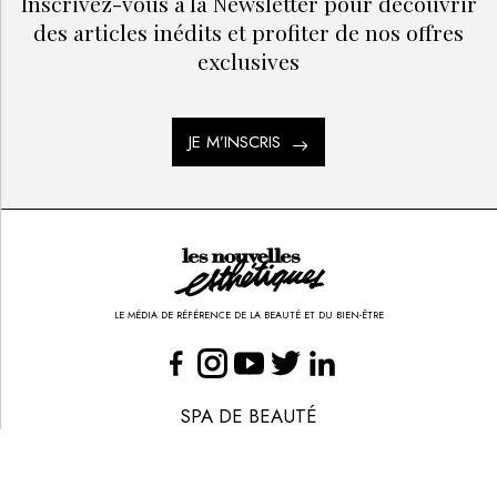
PRIX :
40
€
VOD/USB
La manucurie
BASTIEN AMENTA