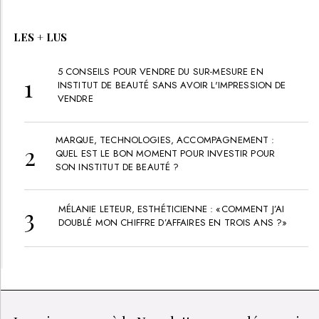
PRIX :
40
€
VOD/USB
Shiatsu visage
EMMANUEL FAUQUE