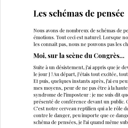
Les schémas de pensée
Nous avons de nombreux de schémas de pen
émotions. Tout ceci est naturel. Lorsque n
les connaît pas, nous ne pouvons pas les c
Moi, sur la scène du Congrès...
Suite à un désistement, j’ai appris que je d
le jour J ! Au départ, j’étais tout excitée, t
Et puis, quelques instants après, j’ai eu pe
mes moyens, peur de ne pas être à la hauteu
syndrome de l’imposteur : je me suis dit que 
présenté de conférence devant un public. C
C’est notre cerveau reptilien qui a le rôle
contre le danger, peu importe que ce danger
schéma de pensées, je l’ai quand même su