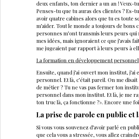
deux enfants, ton dernier a un an ! Veux-tu v
Penses-tu que tu auras des clientes ? Es-tu
avoir quatre cabines alors que tu es toute 
m’aider. Tout le monde a toujours de bons c
personnes m’ont transmis leurs peurs qui n’
mes idées, mais ignoraient ce que j’avais fa
me jugeaient par rapport à leurs peurs à ell
La formation en développement personnel
Ensuite, quand j’ai ouvert mon institut, j’
personnel. Et là, c’était pareil. On me disai
de métier ? Tu ne vas pas fermer ton institu
personnel dans mon institut. Et là, je me r
ton truc là, ça fonctionne ?». Encore une foi
La prise de parole en public et 
Si vous vous souvenez d’avoir parlé en publi
que cela vous a stressée, vous allez craind