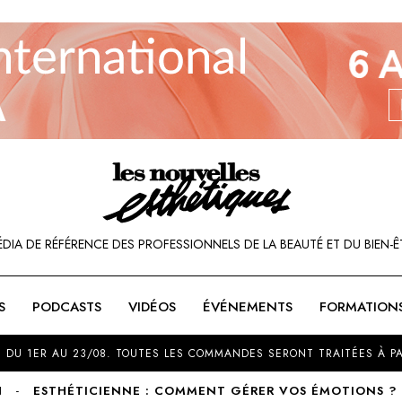
ÉDIA DE RÉFÉRENCE DES PROFESSIONNELS DE LA BEAUTÉ ET DU BIEN-Ê
S
PODCASTS
VIDÉOS
ÉVÉNEMENTS
FORMATION
SOU
 DU 1ER AU 23/08. TOUTES LES COMMANDES SERONT TRAITÉES À PA
N
ESTHÉTICIENNE : COMMENT GÉRER VOS ÉMOTIONS ? 