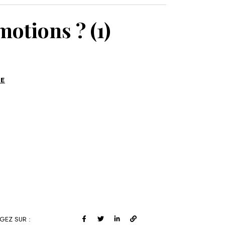
MON PANIER
otions ? (1)
RE
GEZ SUR :