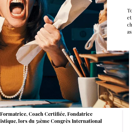
To
et
ch
as
Formatrice, Coach Certifiée, Fondatrice
istique, lors du 51ème Congrès International