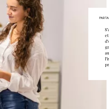
PARTA
S’
et
d’
gr
au
l’
pr