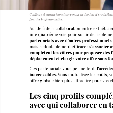
Coiffeuse et esthéticienne intervenant en duo lors d’une prép
pour les professionnelles.
Au-delà de la collaboration entre esthéticien
une quatrième voie pour sortir de l'isolemen
partenariats avec d'autres professionnels 
mais redoutablement efficace :
s'associer 
complètent les vôtres pour proposer des fo
déplacement et élargir votre offre sans f
Ces partenariats vous permettent d'accéde
inaccessibles.
Vous mutualisez les coûts, v
offre globale bien plus attractive pour vos c
Les cinq profils compl
avec qui collaborer en 