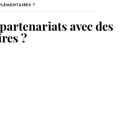
PLÉMENTAIRES ?
MON PANIER
partenariats avec des
res ?