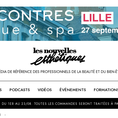
ÉDIA DE RÉFÉRENCE DES PROFESSIONNELS DE LA BEAUTÉ ET DU BIEN-Ê
S
PODCASTS
VIDÉOS
ÉVÉNEMENTS
FORMATION
SOU
 DU 1ER AU 23/08. TOUTES LES COMMANDES SERONT TRAITÉES À PA
N