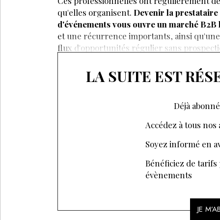
Ces professionnelles ont régulièrement d
qu'elles organisent.
Devenir la prestataire
d'événements vous ouvre un marché B2B l
et une récurrence importants, ainsi qu'une 
flux d'opportunités régulier sans prospecti
LA SUITE EST RÉ
Déjà abonné
Accédez à tous nos a
Soyez informé en av
Bénéficiez de tarifs
évènements
JE M’