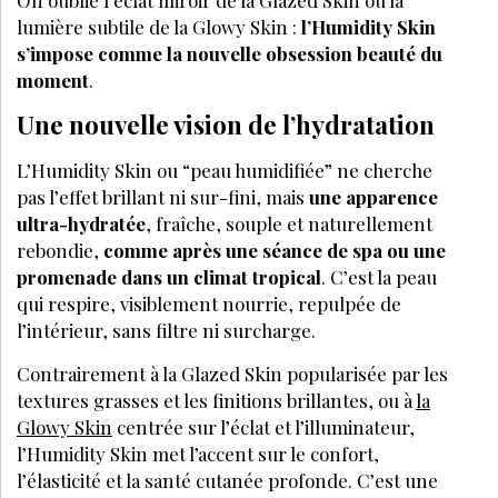
On oublie l’éclat miroir de la Glazed Skin ou la
lumière subtile de la Glowy Skin :
l’Humidity Skin
s’impose comme la nouvelle obsession beauté du
moment
.
Une nouvelle vision de l’hydratation
L’Humidity Skin ou “peau humidifiée” ne cherche
pas l’effet brillant ni sur-fini, mais
une apparence
ultra-hydratée
, fraîche, souple et naturellement
rebondie,
comme après une séance de spa ou une
promenade dans un climat tropical
. C’est la peau
qui respire, visiblement nourrie, repulpée de
l’intérieur, sans filtre ni surcharge.
Contrairement à la Glazed Skin popularisée par les
textures grasses et les finitions brillantes, ou à
la
Glowy Skin
centrée sur l’éclat et l’illuminateur,
l’Humidity Skin met l’accent sur le confort,
l’élasticité et la santé cutanée profonde. C’est une