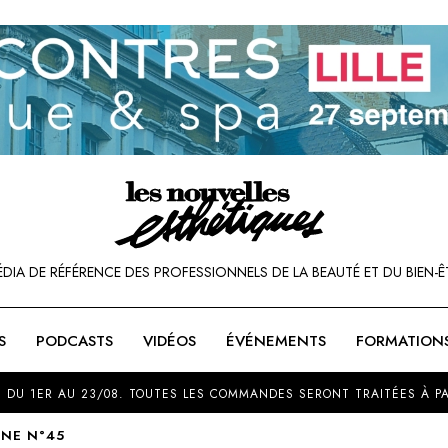
ÉDIA DE RÉFÉRENCE DES PROFESSIONNELS DE LA BEAUTÉ ET DU BIEN-Ê
S
PODCASTS
VIDÉOS
ÉVÉNEMENTS
FORMATION
SOU
 DU 1ER AU 23/08. TOUTES LES COMMANDES SERONT TRAITÉES À PA
LNE N°45