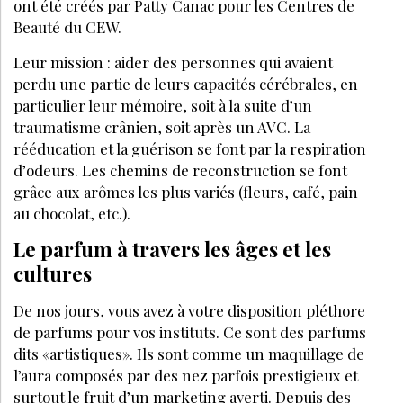
PAR
GALYA ORTEGA
SPA CONSULTANTE D’EXPÉRIENCE, SPÉCIALISÉE
DANS LE POSITIONNEMENT STRATÉGIQUE DES
SPAS, SOINS INTÉGRATIFS, CRÉATION DE SOINS
SIGNATURE ET FORMATION DU PERSONNEL
JUILLET-AOÛT 2021
J’ACHÈTE CE MAGAZINE
À DÉCOUVRIR AUSSI :