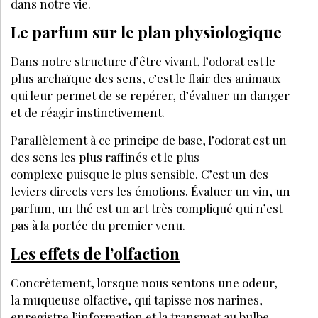
LA SUITE EST RÉSERVÉE
AUX ABONNÉS
Déjà abonné ?
Se connecter
Accédez à tous nos articles et dossiers en
illimité
Soyez informé en avant-première des actualités
Bénéficiez de tarifs préférentiels sur nos
produits et évènements
JE M’ABONNE