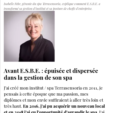
Isabelle Fehr, gérante du spa Terrasensoria, explique comment E.S.B.E. a
transformé sa gestion d’institut et sa posture de cheffe d’entreprise.
Avant E.S.B.E. : épuisée et dispersée
dans la gestion de son spa
J’ai créé mon institut / spa Terrasensoria en 2011, je
pensais à cette époque que ma passion, mes
diplômes et mon envie suffiraient à aller très loin et
très haut.
En 2016, j'ai pu acquérir un nouveau local
et en 2018 j'ai eu l'opportunité d'agrandir le spa.
J'ai