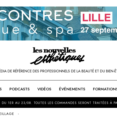
ÉDIA DE RÉFÉRENCE DES PROFESSIONNELS DE LA BEAUTÉ ET DU BIEN-Ê
S
PODCASTS
VIDÉOS
ÉVÉNEMENTS
FORMATION
SOU
 DU 1ER AU 23/08. TOUTES LES COMMANDES SERONT TRAITÉES À PA
EILLAGE