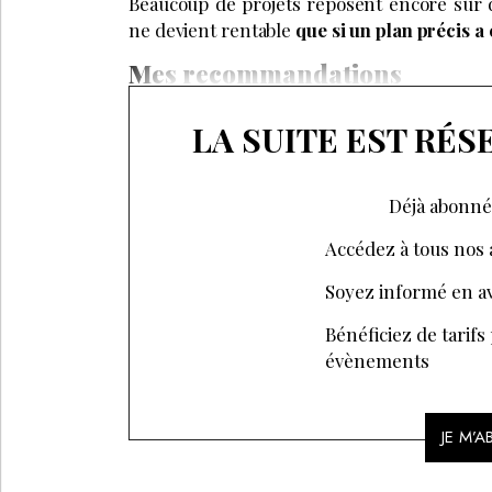
Beaucoup de projets reposent encore sur de
ne devient rentable
que si un plan précis a 
Mes recommandations
LA SUITE EST RÉ
Déjà abonné
Accédez à tous nos a
Soyez informé en av
Bénéficiez de tarifs
évènements
JE M’