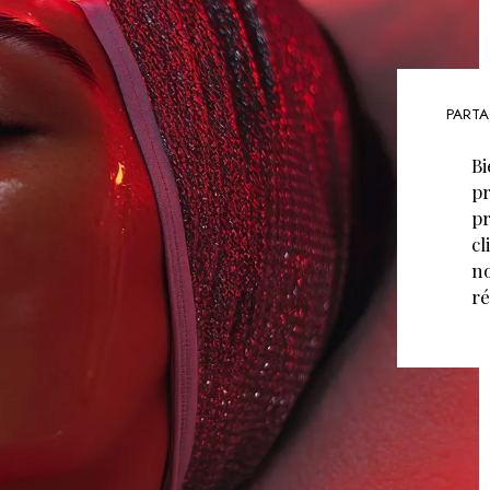
PARTA
Bi
pr
pr
cl
no
ré