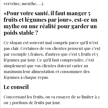
CONGRÈS - EVÈNEMENTS
ANNONCE BEAUTÉ
CONTACT
ANNONCER
S’ABONNER
© LES NOUVELLES ESTHÉTIQUES
MENTIONS LÉGALES
POLITIQUE DE CONFIDENTIALITÉ
CGV-CGU
CRÉATION
EANET