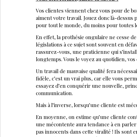
Déjà abonné
Accédez à tous nos a
Soyez informé en av
Bénéficiez de tarifs
évènements
JE M’
VOS QUESTIONS: