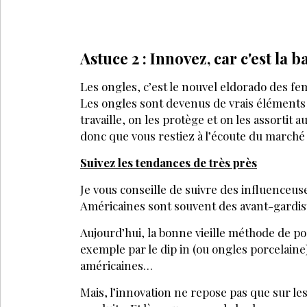
NOVEMBRE 2023
NOVEMBR
DOSSIER - J’ai testé
Les bon
les soins des mains et
pour p
manucures venus
des on
d’ailleurs
POUR ALLE
VOD/USB
La manucurie
Techniq
f
BASTIEN AMENTA
INS