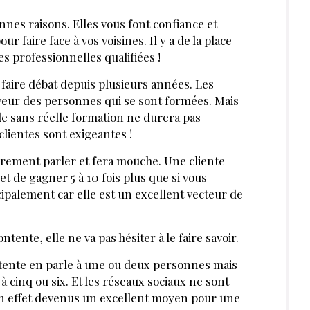
 ?
Se connecter
rticles et dossiers en illimité
ant-première des actualités
 préférentiels sur nos produits et
ABONNE