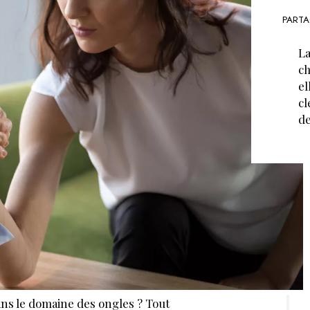
PARTA
La
ch
el
cl
de
ans le domaine des ongles ? Tout