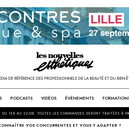
ÉDIA DE RÉFÉRENCE DES PROFESSIONNELS DE LA BEAUTÉ ET DU BIEN-Ê
S
PODCASTS
VIDÉOS
ÉVÉNEMENTS
FORMATION
SOU
 DU 1ER AU 23/08. TOUTES LES COMMANDES SERONT TRAITÉES À PA
ONNAÎTRE VOS CONCURRENTES ET VOUS Y ADAPTER ?