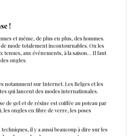
E 2021
Ma spécialité c'est les
s réflexes
ongles !
rendre soin
gles
R PLUS LOIN :
VOD/USB
VOD/USB
ues de poses de
Embellissement de la
aux ongles
main et de l'ongle
TITUT LAUGIER
INSTITUT LAUGIER