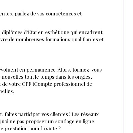
tions objectives ?
PAR
RACHEL BETTAN
EXPERTE CONSULTANTE FORMATRICE
ESTHÉTIQUE, DIRECTRICE AJOINTE
ÉCOLE EPSECO VALENCE
FÉVRIER 2021
J’ACHÈTE CE MAGAZINE