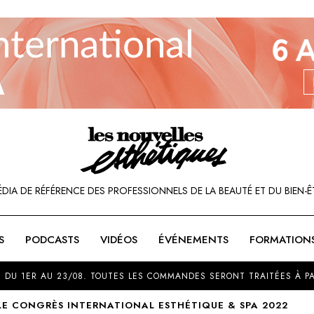
ÉDIA DE RÉFÉRENCE DES PROFESSIONNELS DE LA BEAUTÉ ET DU BIEN-Ê
S
PODCASTS
VIDÉOS
ÉVÉNEMENTS
FORMATION
SOU
 DU 1ER AU 23/08. TOUTES LES COMMANDES SERONT TRAITÉES À PA
LE CONGRÈS INTERNATIONAL ESTHÉTIQUE & SPA 2022