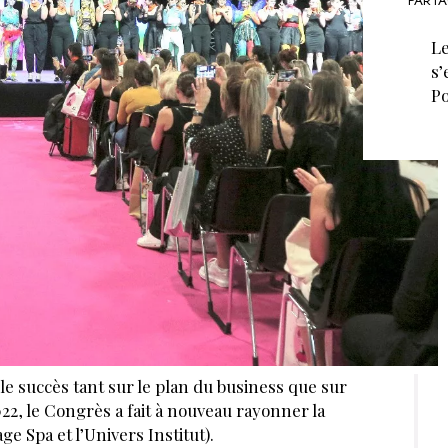
PARTA
Le
s’
Po
ble succès tant sur le plan du business que sur
022, le Congrès a fait à nouveau rayonner la
age Spa et l’Univers Institut).