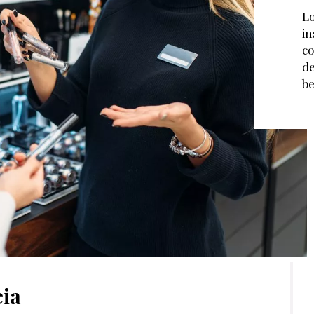
Lo
in
co
de
be
eia