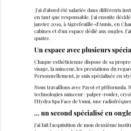
J'ai d'abord été salariée dans différents in
en tant que responsable. J'ai ensuite décidé
janvier 2019, à Aigrefeuille-d'Aunis, en Cha
cabines et d'un espace dé­dié aux ongles. 
quatre.
Un espace avec plusieurs spécial
Chaque esthéticienne dispose de sa propre e
visage, la minceur, les prestations du rega
Personnellement, je suis spécialisée en sty
Nous travaillons avec Payot et pHformula.
technologies minceur : palper-rouler, cryol
l'Hydra Spa Face de Yumi, une radiofréquen
... un second spécialisé en ongl
J'ai fait l'acquisition de mon deuxième inst