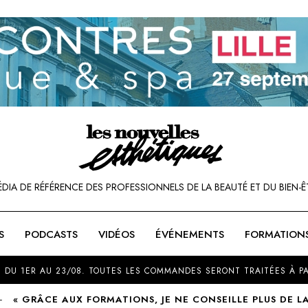
ÉDIA DE RÉFÉRENCE DES PROFESSIONNELS DE LA BEAUTÉ ET DU BIEN-Ê
S
PODCASTS
VIDÉOS
ÉVÉNEMENTS
FORMATION
SOU
 DU 1ER AU 23/08. TOUTES LES COMMANDES SERONT TRAITÉES À PA
« GRÂCE AUX FORMATIONS, JE NE CONSEILLE PLUS DE L