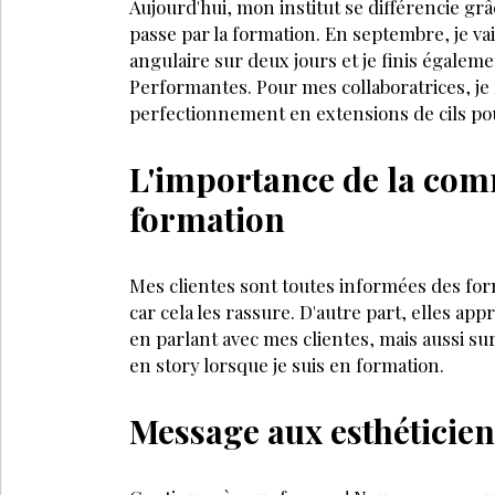
Aujourd'hui, mon institut se différencie grâ
passe par la formation. En septembre, je va
angulaire sur deux jours et je finis égale
Performantes. Pour mes collaboratrices, je 
perfectionnement en extensions de cils pou
L'importance de la com
formation
Mes clientes sont toutes informées des for
car cela les rassure. D'autre part, elles a
en parlant avec mes clientes, mais aussi su
en story lorsque je suis en formation.
Message aux esthéticie