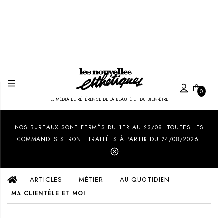
0
LE MÉDIA DE RÉFÉRENCE DE LA BEAUTÉ ET DU BIEN-ÊTRE
Created by Ilham Fitrotul Hayat
from the Noun Project
NOS BUREAUX SONT FERMÉS DU 1ER AU 23/08. TOUTES LES
COMMANDES SERONT TRAITÉES À PARTIR DU 24/08/2026.
ARTICLES
MÉTIER
AU QUOTIDIEN
MA CLIENTÈLE ET MOI