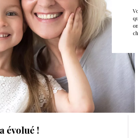
Vo
qu
on
ch
a évolué !