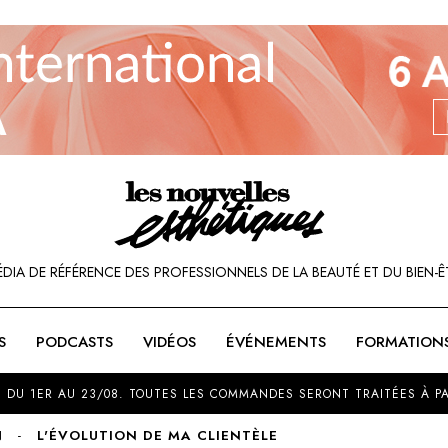
ÉDIA DE RÉFÉRENCE DES PROFESSIONNELS DE LA BEAUTÉ ET DU BIEN-Ê
S
PODCASTS
VIDÉOS
ÉVÉNEMENTS
FORMATION
SOU
 DU 1ER AU 23/08. TOUTES LES COMMANDES SERONT TRAITÉES À PA
N
L'ÉVOLUTION DE MA CLIENTÈLE