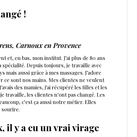
hangé !
lorens, Carnoux en Provence
t et, en bas, mon institut. J’ai plus de 80 ans
 spécialité. Depuis toujours, je travaille avec
hys mais aussi grâce à mes massages. J’adore
r ce sont nos mains. Mes clientes ne veulent
’avais des mamies, j’ai récupéré les filles et les
je travaille, les clientes n’ont pas changé. Les
eaucoup, c’est ça aussi notre métier. Elles
 sourire.
 il y a eu un vrai virage