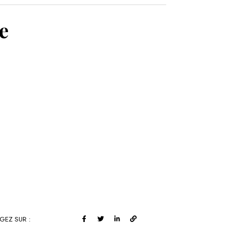
MON PANIER
e
GEZ SUR :