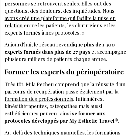
personnes se retrouvent seules. Elles ont des
questions, des douleurs, des inquiétudes.
Nous
avons créé une plateforme qui facilite la mise en
relation
entre les patients, les chirurgiens et les
experts formés à
nos protocoles.
»
Aujourd'hui, le réseau revendique
plus de 1 300
experts formés dans plus de 27 pays
et accompagne
plusieurs milliers de patients chaque anné
e.
Former les experts du périopératoire
Tr
è
s t
ôt, Mila Pecheu comprend que la réussite d'un
parcours de ré
cup
ération
passe également par la
formation des professionnels
.
Infirmiè
res,
kin
é
sith
é
rapeutes, ost
éopathes mais aussi
esthéticiennes peuvent ainsi
se former aux
protocoles développé
s par My Esthetic Travel
®
.
Au-delà des techniques manuelles, les formations