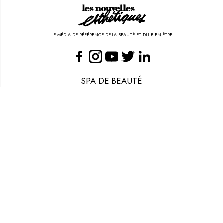
La manucurie
BASTIEN AMENTA
PRIX :
40
€
VOD/USB