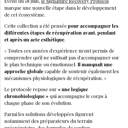
Event du 18 juin,
le Signature Recovery Protocol
marque une nouvelle étape dans le développement
de cet é
cosyst
ème.
Cette collection a été pensée
pour accompagner les
diffé
rentes
étapes de ré
cup
ération avant, pendant
et apr
è
s un acte esthétique
.
« Toutes ces années d'expérience m'ont permis de
comprendre qu'il ne suffisait pas d'accompagner sur
le plan technique ou émotionnel.
Il manquait une
approche globale
capable de soutenir également les
mécanismes physiologiques de ré
cup
ération.
»
Le protocole repose sur
« une logique
chronobiologique »
qui accompagne le corps à
chaque phase de son évolution.
Parmi les solutions développées figurent
notamment des préparateurs du terrain
préopératoire, des formules de soutien