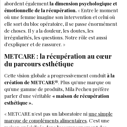
abordent également
la dimension psychologique et
émotionnelle de la ré
cup
ération.
« Entre le moment
o
ù
une femme imagine son intervention et celui o
ù
elle sort du bloc opératoire, il se passe énormément
de choses. Il y a la douleur, les doutes, les
irrégularités, les questions. Notre rôle est aussi
d'expliquer et de rassurer.
»
METCARE : la ré
cup
ération au cœur
du parcours esthétique
Cette vision globale a progressivement conduit
à la
création de METCARE®
. Plus qu'une marque ou
qu'une gamme de produits, Mila Pecheu préf
è
re
parler d'une véritable
« maison de ré
cup
ération
esthétique
»
.
« METCARE n'est pas un laboratoire ni
une simple
marque de compléments alimentaires
. C'est une