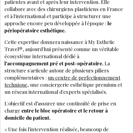
patientes avant et apr
è
s leur intervention. Elle
collabore avec des chirurgiens plasticiens en France
et à l'international et participe à structurer une
approche encore peu développée à l'époque :
le
périopératoire esthétique.
Cette expertise donnera naissance à
My Esthetic
Travel
®, aujourd'hui présenté comme un véritable
é
cosyst
è
me international dédié à
l'accompagnement pré
et post-op
ératoire.
La
structure s'articule autour de plusieurs piliers
complémentaires :
un centre de perfectionnement
technique
, une conciergerie esthétique premium et
un réseau international d'experts spécialisé
s.
L'objectif est d’assurer une continuité de prise en
charge
entre le bloc opératoire et le retour à
domicile du patient.
« Une fois l'intervention réalisée, beaucoup de