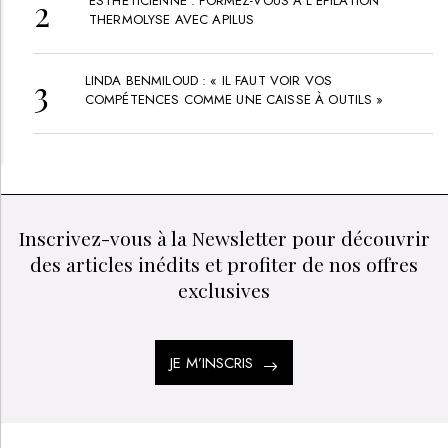
Shiatsu visage
EMMANUEL FAUQUE
PRIX :
40
€
VOD/USB