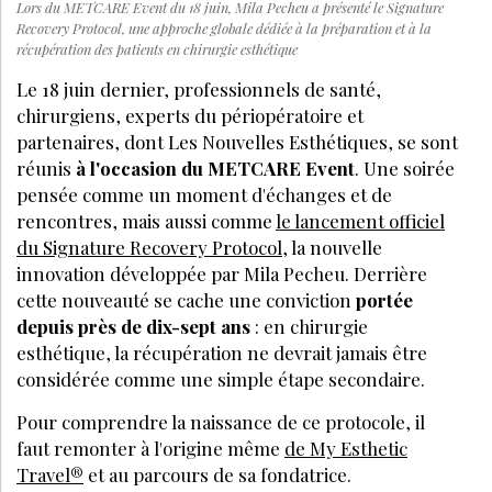
Lors du METCARE Event du 18 juin, Mila Pecheu a présenté le Signature
Recovery Protocol, une approche globale dédiée à la préparation et à la
récupération des patients en chirurgie esthétique
Le 18 juin dernier, professionnels de santé,
chirurgiens, experts du périopératoire et
partenaires, dont Les Nouvelles Esthétiques, se sont
réunis
à l'occasion du METCARE Event
. Une soiré
e
pens
ée comme un moment d'échanges et de
rencontres, mais aussi comme
le lancement officiel
du Signature Recovery Protocol
, la nouvelle
innovation développée par Mila Pecheu. Derri
è
re
cette nouveauté se cache une conviction
portée
depuis pr
è
s de dix-sept ans
: en chirurgie
esthétique, la ré
cup
ération ne devrait jamais ê
tre
consid
érée comme une simple étape secondaire.
Pour comprendre la naissance de ce protocole, il
faut remonter à
l'origine m
ê
me
de My Esthetic
Travel
®
et au parcours de sa fondatrice.