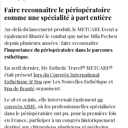
Faire reconnaître le périopératoire
comme une spé
cialit
é à part enti
è
re
Au-delà du lancement produit, le METCARE Event a
également illustré le combat que m
è
ne Mila Pecheu
depuis plusieurs années : faire reconnaître
l'importance du périopératoire dans le parcours
esthétique.
En avril dernier, My Esthetic Travel® METCARE®
était présent
lors du Congrès International
Esthétique & Spa
que Les Nouvelles Esthétique et
Spa de Beauté
organisent.
Le 18 et 19 juin, elle intervenait également
au
congr
è
s AIME
, o
ù
les professionnelles spécialisées
dans le périopératoire ont pu, pour la premi
è
re fois
en France, participer à un congr
è
s historiquement
destiné aux chirurgiens plasticiens et médecins