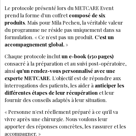
Le protocole pr
ésenté lors du METCARE Event
prend la forme d'un coffret
composé de six
produits
. Mais pour Mila Pecheu, la véritable valeur
du programme ne réside pas uniquement dans sa
formulation. « Ce n'est pas un produit.
C'est un
accompagnement global.
»
Chaque protocole inclut
un e-book (150 pages)
consacré à
la pr
éparation et au suivi post-opératoire,
ainsi
qu'un rendez-vous personnalisé avec une
experte METCARE
. L'objectif est de répondre aux
interrogations des patients, les aider à
anticiper les
diffé
rentes
étapes de leur ré
cup
ération
et leur
fournir des conseils adaptés à leur situation.
« Personne n'est réellement préparé à ce qu'il va
vivre apr
è
s une chirurgie. Nous voulons leur
apporter des réponses concr
è
tes, les rassurer et les
accompagner.
»