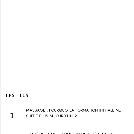
Massage crânien Shiroabhyanga
NORDINE MEGUELLATI
PRIX :
40
€
VOD/USB