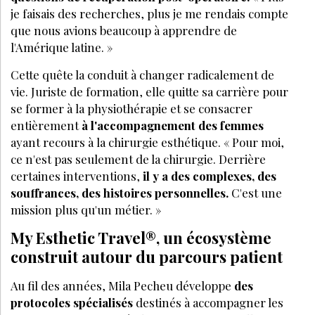
je faisais des recherches, plus je me rendais compte
que nous avions beaucoup à apprendre de
l'Amérique latine.
»
Cette quête la conduit à changer radicalement de
vie. Juriste de formation, elle quitte sa carri
è
re pour
se former à
la physioth
érapie et se consacrer
enti
è
rement
à l'accompagnement des femmes
ayant recours à
la chirurgie esth
étique. « Pour moi,
ce n'est pas seulement de la chirurgie. Derri
è
re
certaines interventions,
il y a des complexes, des
souffrances, des histoires personnelles.
C'est une
mission plus qu'un métier.
»
My Esthetic Travel
®
, un
é
cosyst
è
me
construit autour du parcours patient
Au fil des années, Mila Pecheu développe
des
protocoles spécialisé
s
destin
és à accompagner les