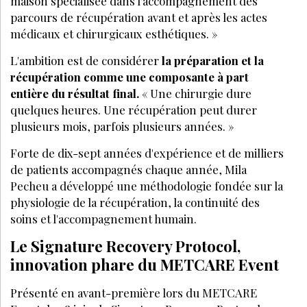
maison spécialisée dans l'accompagnement des
parcours de ré
cup
ération avant et apr
è
s les actes
médicaux et chirurgicaux esthétiques.
»
L'ambition est de considérer
la préparation et la
ré
cup
ération comme une composante à part
enti
è
re du résultat final.
« Une chirurgie dure
quelques heures. Une ré
cup
ération peut durer
plusieurs mois, parfois plusieurs anné
es.
»
Forte de dix-sept années d'expérience et de milliers
de patients accompagnés chaque anné
e, Mila
Pecheu a d
éveloppé une méthodologie fondée sur la
physiologie de la ré
cup
ération, la continuité des
soins et l'accompagnement humain.
Le Signature Recovery Protocol,
innovation phare du METCARE Event
Présenté en avant-premi
è
re lors du METCARE