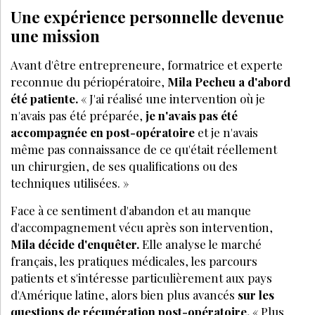
Une expérience personnelle devenue
une mission
Avant d'être entrepreneure, formatrice et experte
reconnue du périopératoire,
Mila Pecheu a d'abord
été patiente.
« J'ai réalisé une intervention o
ù
je
n'avais pas été préparée,
je n'avais pas été
accompagn
ée en post-opératoire
et je n'avais
même pas connaissance de ce qu'était réellement
un chirurgien, de ses qualifications ou des
techniques utilisé
es.
»
Face à ce sentiment d'abandon et au manque
d'accompagnement vécu apr
è
s son intervention,
Mila décide d'enquêter.
Elle analyse le marché
français, les pratiques médicales, les parcours
patients et s'intéresse particuli
è
rement aux pays
d'Amérique latine, alors bien plus avancés
sur les
questions de ré
cup
ération post-opératoire.
« Plus