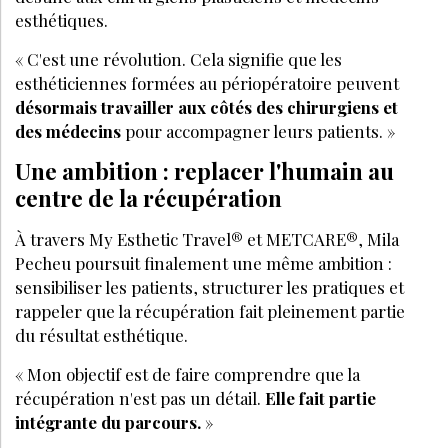
esthétiques.
« C'est une révolution. Cela signifie que les
esthéticiennes formées au périopératoire peuvent
désormais travailler aux côtés des chirurgiens et
des médecins
pour accompagner leurs patients.
»
Une ambition : replacer l'humain au
centre de la ré
cup
ération
À
travers My Esthetic Travel
® et METCARE®, Mila
Pecheu poursuit finalement une même ambition :
sensibiliser les patients, structurer les pratiques et
rappeler que la ré
cup
ération fait pleinement partie
du résultat esthétique.
« Mon objectif est de faire comprendre que la
ré
cup
ération n'est pas un détail.
Elle fait partie
intégrante du parcours.
»