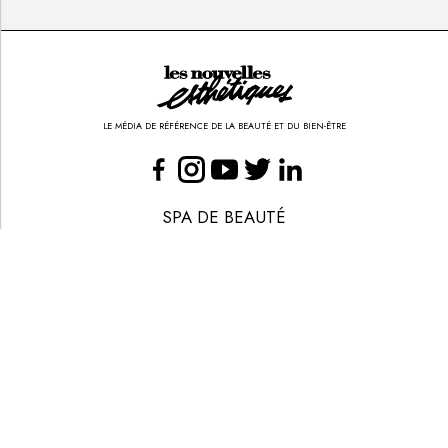
Inscrivez-vous à la Newsletter pour découvrir
des articles inédits et profiter de nos offres
exclusives
JE M’INSCRIS
LE MÉDIA DE RÉFÉRENCE DE LA BEAUTÉ ET DU BIEN-ÊTRE
SPA DE BEAUTÉ