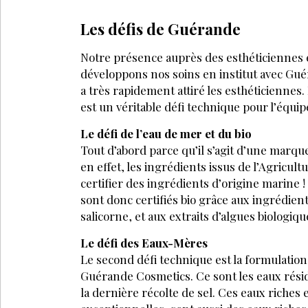
MARQUES
MAI 2025
MARQUES
Poécile : quand la
Esthétic
parfumerie de niche
choisi 
s’invite en institut de
icoone
beauté