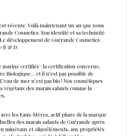
FÉVRIER 2023
MARQUES
MAI 2022
ienne : 'J'ai
Esthéticiennes, voici
la technologie
pourquoi nous avons
"
choisi la marque
Fleur's pour notre
institut de beauté