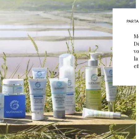
PARTA
Mé
Dé
vo
la
ef