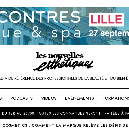
ÉDIA DE RÉFÉRENCE DES PROFESSIONNELS DE LA BEAUTÉ ET DU BIEN-Ê
S
PODCASTS
VIDÉOS
ÉVÉNEMENTS
FORMATION
SOU
 DU 1ER AU 23/08. TOUTES LES COMMANDES SERONT TRAITÉES À PA
 COSMETICS : COMMENT LA MARQUE RELÈVE LES DÉFIS DE