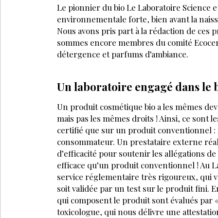
Le pionnier du bio Le Laboratoire Science
environnementale forte, bien avant la nais
LA SUITE EST RÉ
Déjà abonné
Accédez à tous nos a
Soyez informé en av
Bénéficiez de tarifs
évènements
JE M’