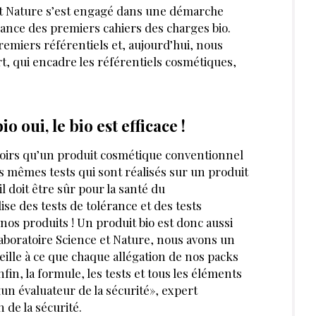
 et Nature s’est engagé dans une démarche
sance des premiers cahiers des charg
SERVÉE AUX ABONNÉS
 ?
Se connecter
rticles et dossiers en illimité
ant-première des actualités
 préférentiels sur nos produits et
ABONNE