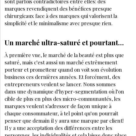
LES + LUS
Gestion
FAUT-IL CHANGER LES PROTHÈSES MAMMAIRES
TOUS LES 10 ANS ?
GREFFE CAPILLAIRE, LIPO HD, BLÉPHAROPLASTIE : LES
NOUVELLES TENDANCES ESTHÉTIQUES CHEZ LES
HOMMES EN 2026
MÉDECINE ESTHÉTIQUE ET VIEILLISSEMENT CUTANÉ :