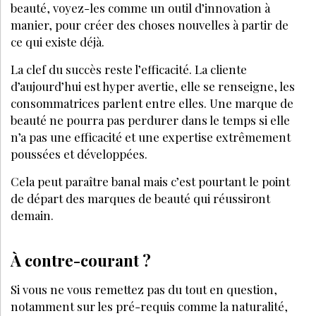
CGV-CGU
CRÉATION
EANET