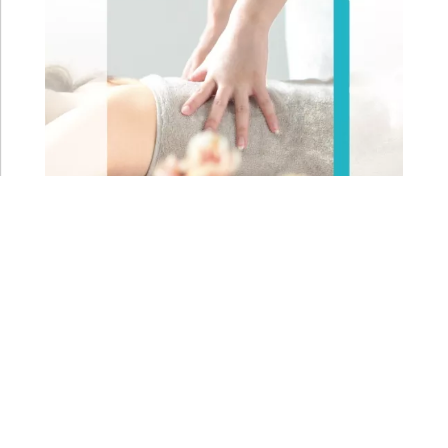
PRIX :
40
€